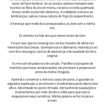
canto de fazer lembrar. Se os nossos saberes tivessem sido
escritos na fibra da árvore morta, o branco os teria queimado.
Nosso tecido social não desbotou. A oralidade costurou as
lembranças, salvou nossa cultura do fogo do esquecimento.
A herança que recebi dos antepassados, eu doei com a minha
voz.
Eu reexisto na fala dos que vieram antes de mim.
Foi por isso que eu ressurgi nos versos trazidos da alma nas
minerações das Gerais. Garimpei ouro e diamante, reatei laços ao
som dos vissungos, cantos de esperança e de saudade da terra
original.
Eu me nutri de palavra e de canção. Partilhei o banquete de
mistérios que meus antepassados me proveram e prepararam
antes da minha chegada.
Aprendi a conservar o Axé nas casas de santo, a guardar os
segredos espirituais, a reconhecer o invisível dançando diante dos
olhos. Me embalei no ponto firmado. Me banhei de saudações e
ensinamentos por meio de itãs e oríkìs para que nunca
esquecesse meus caminhos. Minha palavra se fez música e
trovão.