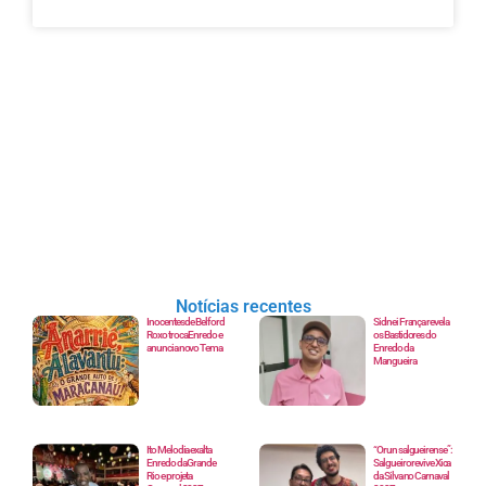
Notícias recentes
Inocentes de Belford
Sidnei França revela
Roxo troca Enredo e
os Bastidores do
anuncia novo Tema
Enredo da
Mangueira
Ito Melodia exalta
“Orun salgueirense”:
Enredo da Grande
Salgueiro revive Xica
Rio e projeta
da Silva no Carnaval