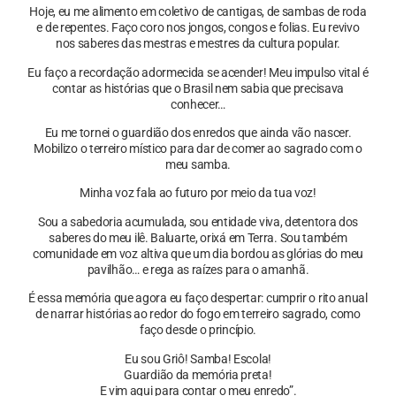
Hoje, eu me alimento em coletivo de cantigas, de sambas de roda
e de repentes. Faço coro nos jongos, congos e folias. Eu revivo
nos saberes das mestras e mestres da cultura popular.
Eu faço a recordação adormecida se acender! Meu impulso vital é
contar as histórias que o Brasil nem sabia que precisava
conhecer…
Eu me tornei o guardião dos enredos que ainda vão nascer.
Mobilizo o terreiro místico para dar de comer ao sagrado com o
meu samba.
Minha voz fala ao futuro por meio da tua voz!
Sou a sabedoria acumulada, sou entidade viva, detentora dos
saberes do meu ilê. Baluarte, orixá em Terra. Sou também
comunidade em voz altiva que um dia bordou as glórias do meu
pavilhão… e rega as raízes para o amanhã.
É essa memória que agora eu faço despertar: cumprir o rito anual
de narrar histórias ao redor do fogo em terreiro sagrado, como
faço desde o princípio.
Eu sou Griô! Samba! Escola!
Guardião da memória preta!
E vim aqui para contar o meu enredo”.