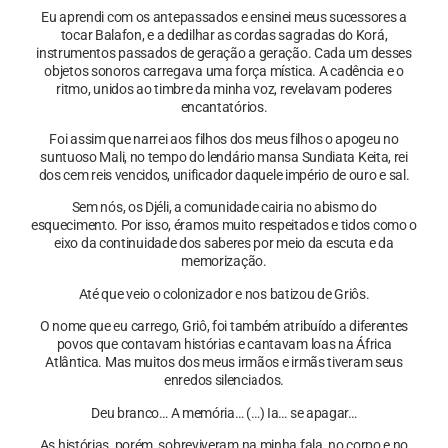
Eu aprendi com os antepassados e ensinei meus sucessores a
tocar Balafon, e a dedilhar as cordas sagradas do Korá,
instrumentos passados de geração a geração. Cada um desses
objetos sonoros carregava uma força mística. A cadência e o
ritmo, unidos ao timbre da minha voz, revelavam poderes
encantatórios.
Foi assim que narrei aos filhos dos meus filhos o apogeu no
suntuoso Mali, no tempo do lendário mansa Sundiata Keita, rei
dos cem reis vencidos, unificador daquele império de ouro e sal.
Sem nós, os Djéli, a comunidade cairia no abismo do
esquecimento. Por isso, éramos muito respeitados e tidos como o
eixo da continuidade dos saberes por meio da escuta e da
memorização.
Até que veio o colonizador e nos batizou de Griôs.
O nome que eu carrego, Griô, foi também atribuído a diferentes
povos que contavam histórias e cantavam loas na África
Atlântica. Mas muitos dos meus irmãos e irmãs tiveram seus
enredos silenciados.
Deu branco… A memória… (…) Ia… se apagar…
As histórias, porém, sobreviveram na minha fala, no corpo e no