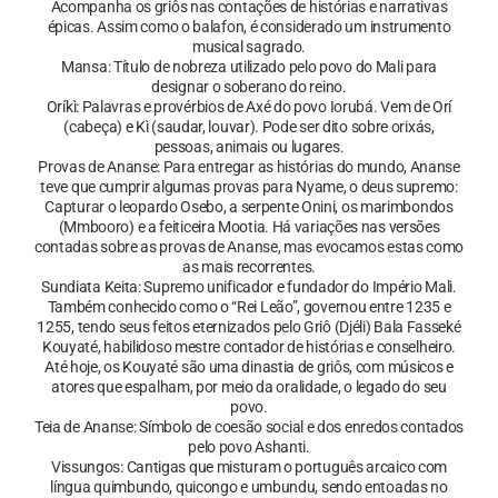
Acompanha os griôs nas contações de histórias e narrativas
épicas. Assim como o balafon, é considerado um instrumento
musical sagrado.
Mansa: Título de nobreza utilizado pelo povo do Mali para
designar o soberano do reino.
Oríkì: Palavras e provérbios de Axé do povo Iorubá. Vem de Orí
(cabeça) e Kì (saudar, louvar). Pode ser dito sobre orixás,
pessoas, animais ou lugares.
Provas de Ananse: Para entregar as histórias do mundo, Ananse
teve que cumprir algumas provas para Nyame, o deus supremo:
Capturar o leopardo Osebo, a serpente Onini, os marimbondos
(Mmbooro) e a feiticeira Mootia. Há variações nas versões
contadas sobre as provas de Ananse, mas evocamos estas como
as mais recorrentes.
Sundiata Keita: Supremo unificador e fundador do Império Mali.
Também conhecido como o “Rei Leão”, governou entre 1235 e
1255, tendo seus feitos eternizados pelo Griô (Djéli) Bala Fasseké
Kouyaté, habilidoso mestre contador de histórias e conselheiro.
Até hoje, os Kouyaté são uma dinastia de griôs, com músicos e
atores que espalham, por meio da oralidade, o legado do seu
povo.
Teia de Ananse: Símbolo de coesão social e dos enredos contados
pelo povo Ashanti.
Vissungos: Cantigas que misturam o português arcaico com
língua quimbundo, quicongo e umbundu, sendo entoadas no