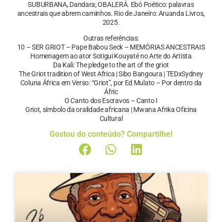
SUBURBANA, Dandara; OBALERÁ. Ebó Poético: palavras
ancestrais que abrem caminhos. Rio de Janeiro: Aruanda Livros,
2025.
Outras referências:
10 – SER GRIOT – Pape Babou Seck – MEMÓRIAS ANCESTRAIS
Homenagem ao ator Sotigui Kouyaté no Arte do Artista
Da Kali: The pledge to the art of the griot
The Griot tradition of West Africa | Sibo Bangoura | TEDxSydney
Coluna África em Verso: “Griot”, por Ed Mulato – Por dentro da
Áfric
O Canto dos Escravos – Canto I
Griot, símbolo da oralidade africana | Mwana Afrika Oficina
Cultural
Gostou do conteúdo? Compartilhe!