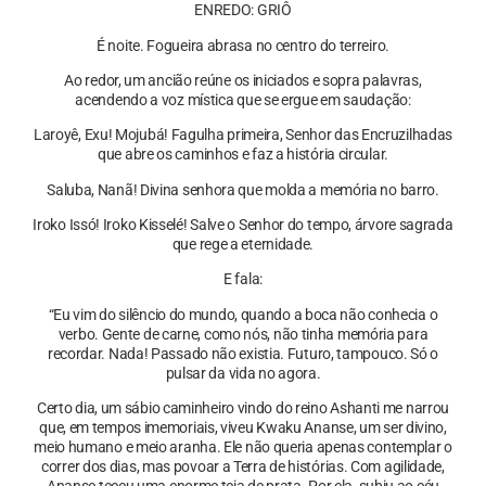
ENREDO: GRIÔ
É noite. Fogueira abrasa no centro do terreiro.
Ao redor, um ancião reúne os iniciados e sopra palavras,
acendendo a voz mística que se ergue em saudação:
Laroyê, Exu! Mojubá! Fagulha primeira, Senhor das Encruzilhadas
que abre os caminhos e faz a história circular.
Saluba, Nanã! Divina senhora que molda a memória no barro.
Iroko Issó! Iroko Kisselé! Salve o Senhor do tempo, árvore sagrada
que rege a eternidade.
E fala:
“Eu vim do silêncio do mundo, quando a boca não conhecia o
verbo. Gente de carne, como nós, não tinha memória para
recordar. Nada! Passado não existia. Futuro, tampouco. Só o
pulsar da vida no agora.
Certo dia, um sábio caminheiro vindo do reino Ashanti me narrou
que, em tempos imemoriais, viveu Kwaku Ananse, um ser divino,
meio humano e meio aranha. Ele não queria apenas contemplar o
correr dos dias, mas povoar a Terra de histórias. Com agilidade,