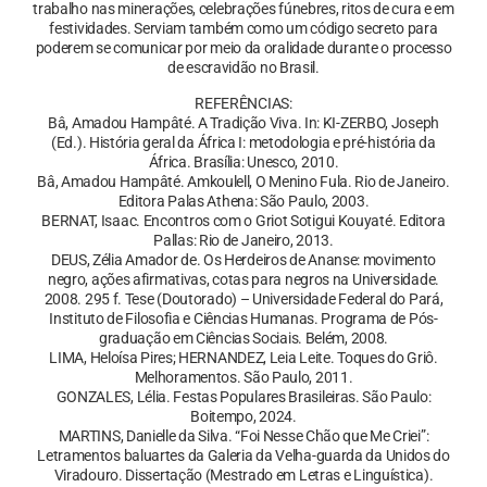
trabalho nas minerações, celebrações fúnebres, ritos de cura e em
festividades. Serviam também como um código secreto para
poderem se comunicar por meio da oralidade durante o processo
de escravidão no Brasil.
REFERÊNCIAS:
Bâ, Amadou Hampâté. A Tradição Viva. In: KI-ZERBO, Joseph
(Ed.). História geral da África I: metodologia e pré-história da
África. Brasília: Unesco, 2010.
Bâ, Amadou Hampâté. Amkoulell, O Menino Fula. Rio de Janeiro.
Editora Palas Athena: São Paulo, 2003.
BERNAT, Isaac. Encontros com o Griot Sotigui Kouyaté. Editora
Pallas: Rio de Janeiro, 2013.
DEUS, Zélia Amador de. Os Herdeiros de Ananse: movimento
negro, ações afirmativas, cotas para negros na Universidade.
2008. 295 f. Tese (Doutorado) – Universidade Federal do Pará,
Instituto de Filosofia e Ciências Humanas. Programa de Pós-
graduação em Ciências Sociais. Belém, 2008.
LIMA, Heloísa Pires; HERNANDEZ, Leia Leite. Toques do Griô.
Melhoramentos. São Paulo, 2011.
GONZALES, Lélia. Festas Populares Brasileiras. São Paulo:
Boitempo, 2024.
MARTINS, Danielle da Silva. “Foi Nesse Chão que Me Criei”:
Letramentos baluartes da Galeria da Velha-guarda da Unidos do
Viradouro. Dissertação (Mestrado em Letras e Linguística).