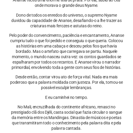
Ananse teceu uma enorme teia de prata. Por ela, subiu ao céu
onde morava o grande deus Nyame.
Dono de todos os enredos do universo, o supremo Nyame
duvidou da capacidade de Ananse, desafiando-o a lhe trazer as
criaturas mais ferozes e astutas do reino.
Pelo poder do convencimento, paciência e encantamento, Ananse
cumpriu tudo o que foi pedido e conseguiu o que queria. Colocou
as histórias em uma cabaça e desceu pelos fios que havia
bordado. Mas o artefato que carregava se partiu. Naquele
momento, o mundo nasceu outra vez: os contos guardados se
espalharam por todos os recantos. E Ananse virou o narrador
primordial, envolvendo toda a gente com seus fios de histórias.
Desde então, contar virou ato de força vital. Nada era mais
poderoso que a palavra moldada com justeza. Por ela, tornou-se
possível esculpir lembranças.
E eu caminhei no tempo.
No Mali, encruzilhada do continente africano, renasci no
prestigiado clã dos Djéli, casta social que fazia circular o sangue
da memória entre os Mandingas. Dinastia de músicos e poetas
que transmitiram todo o conhecimento pela palavra dita e pela
palavra cantada.