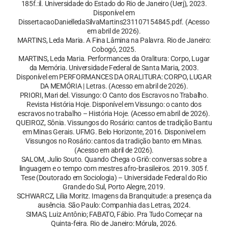
185f.:il. Universidade do Estado do Rio de Janeiro (Uerj), 2023.
Disponível em
DissertacaoDanielledaSilvaMartins231107154845.pdf. (Acesso
em abril de 2026).
MARTINS, Leda Maria. A Fina Lâmina na Palavra. Rio de Janeiro:
Cobogó, 2025.
MARTINS, Leda Maria. Performances da Oralitura: Corpo, Lugar
da Memória. Universidade Federal de Santa Maria, 2003.
Disponível em PERFORMANCES DA ORALITURA: CORPO, LUGAR
DA MEMÓRIA | Letras. (Acesso em abril de 2026).
PRIORI, Mari del. Vissungo: O Canto dos Escravos no Trabalho.
Revista História Hoje. Disponível em Vissungo: o canto dos
escravos no trabalho – História Hoje. (Acesso em abril de 2026).
QUEIROZ, Sônia. Vissungos do Rosário: cantos de tradição Bantu
em Minas Gerais. UFMG. Belo Horizonte, 2016. Disponivel em
Vissungos no Rosário: cantos da tradição banto em Minas.
(Acesso em abril de 2026).
SALOM, Julio Souto. Quando Chega o Griô: conversas sobre a
linguagem e o tempo com mestres afro-brasileiros. 2019. 305 f.
Tese (Doutorado em Sociologia) – Universidade Federal do Rio
Grande do Sul, Porto Alegre, 2019.
SCHWARCZ, Lilia Moritz. Imagens da Branquitude: a presença da
ausência. São Paulo: Companhia das Letras, 2024.
SIMAS, Luiz Antônio; FABATO, Fábio. Pra Tudo Começar na
Quinta-feira. Rio de Janeiro: Mórula, 2026.