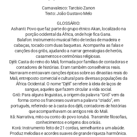
Carnavalesco: Tarcísio Zanon
Texto: João Gustavo Melo
GLOSSÁRIO:
Ashanti: Povo que faz parte do grupo étnico Akan, localizado na
porção ocidental da África, onde hoje fica Gana.
Balafon: Instrumento musical feito de teclas de madeira e
cabaças, tocado com duas baquetas. Acompanha as falas e
canções dos griôs, ajudando a narrar genealogias de heróis,
casamentos e cerimônias religiosas.
Djéli: Casta do reino do Mali, formada por famílias de contadoras e
contadores de histórias. Eram também conselheiros reais.
Narravam e entoavam canções épicas sobre as dinastias reais do
Mali, entreposto comercial e cultural para diversas populações da
África Ocidental. O nome “Djéli” se refere à ideia de laços de
sangue, aqueles que fazem circular a vida social.
Griô: Para alguns linguistas, a origem da palavra “Griô” vem da
forma como os franceses ouviram a palavra “criado”, em
português, referindo-se à casta dos djéli, contadores de histórias
que acompanhavam os antigos reis do Mali.
Itã: Narrativa, mito ou conto do povo Iorubá. Transmite filosofias,
conhecimentos e origens dos orixás.
Korá: Instrumento feito de 21 cordas, semelhante a um alaúde.
Produz melodias e acordes suaves de grande riqueza harmônica.