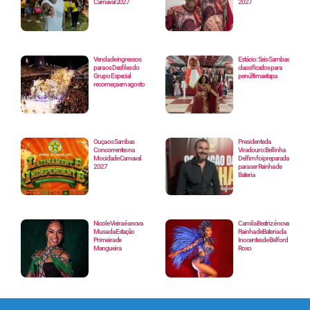
Carnaval 2027
2027
Venda de ingressos
Estácio: Seis Sambas
para os Desfiles do
classificados para
Grupo Especial
penúltima etapa
recomeça em agosto
Ouça os Sambas
Presidente da
Concorrentes na
Viradouro: Bellinha
Mocidade Carnaval
Delfim foi preparada
2027
para ser Rainha de
Bateria
Nicole Vieira é a nova
Camila Beatriz é nova
Musa da Estação
Rainha de Bateria da
Primeira de
Inocentes de Belford
Mangueira
Roxo