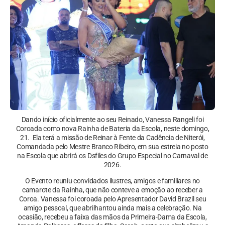
Dando início oficialmente ao seu Reinado, Vanessa Rangeli foi
Coroada como nova Rainha de Bateria da Escola, neste domingo,
21. Ela terá a missão de Reinar à Fente da Cadência de Niterói,
Comandada pelo Mestre Branco Ribeiro, em sua estreia no posto
na Escola que abrirá os Dsfiles do Grupo Especial no Carnaval de
2026.
O Evento reuniu convidados ilustres, amigos e familiares no
camarote da Rainha, que não conteve a emoção ao receber a
Coroa. Vanessa foi coroada pelo Apresentador David Brazil seu
amigo pessoal, que abrilhantou ainda mais a celebração. Na
ocasião, recebeu a faixa das mãos da Primeira-Dama da Escola,