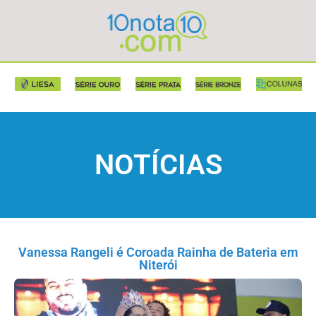
NOTÍCIAS
Vanessa Rangeli é Coroada Rainha de Bateria em
Niterói