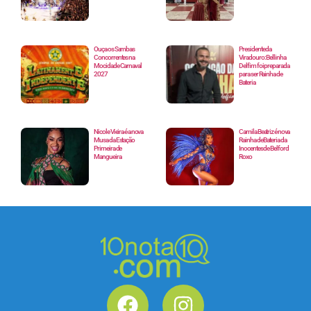
Ouça os Sambas
Presidente da
Concorrentes na
Viradouro: Bellinha
Mocidade Carnaval
Delfim foi preparada
2027
para ser Rainha de
Bateria
Nicole Vieira é a nova
Camila Beatriz é nova
Musa da Estação
Rainha de Bateria da
Primeira de
Inocentes de Belford
Mangueira
Roxo