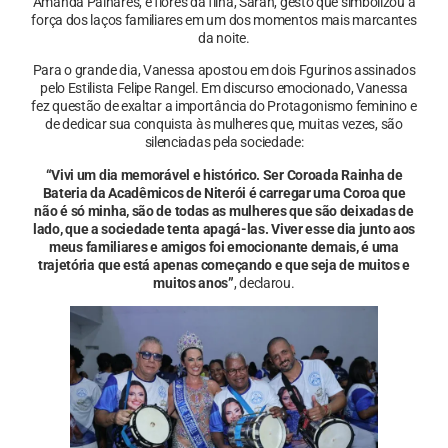
Amanda Palhares, e flores da filha, Sarah, gesto que simbolizou a
força dos laços familiares em um dos momentos mais marcantes
da noite.
Para o grande dia, Vanessa apostou em dois Fgurinos assinados
pelo Estilista Felipe Rangel. Em discurso emocionado, Vanessa
fez questão de exaltar a importância do Protagonismo feminino e
de dedicar sua conquista às mulheres que, muitas vezes, são
silenciadas pela sociedade:
“Vivi um dia memorável e histórico. Ser Coroada Rainha de
Bateria da Acadêmicos de Niterói é carregar uma Coroa que
não é só minha, são de todas as mulheres que são deixadas de
lado, que a sociedade tenta apagá-las. Viver esse dia junto aos
meus familiares e amigos foi emocionante demais, é uma
trajetória que está apenas começando e que seja de muitos e
muitos anos”
, declarou.