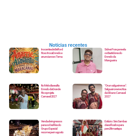
Notícias recentes
Inocentes de Belford
Sidnei França revela
Roxo troca Enredo e
os Bastidores do
anuncia novo Tema
Enredo da
Mangueira
Ito Melodia exalta
“Orun salgueirense”:
Enredo da Grande
Salgueiro revive Xica
Rio e projeta
da Silva no Carnaval
Carnaval 2027
2027
Venda de ingressos
Estácio: Seis Sambas
para os Desfiles do
classificados para
Grupo Especial
penúltima etapa
recomeça em agosto