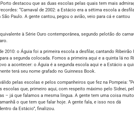
o Porto destacou que as duas escolas pelas quais tem mais admira
ecordes: “Carnaval de 2002: a Estácio era a sétima escola a desfila
 São Paulo. A gente cantou, pegou o avião, veio para cá e cantou
equivalente à Série Ouro contemporânea, segundo pelotão do carna
aro.
de 2010: o Águia foi a primeira escola a desfilar, cantando Ribeirão
ara a segunda colocada. Fomos a primeira aqui e a quinta lá no R
vo a acontecer: o Águia é a segunda escola aqui e a Estácio a qui
amente terá seu nome grafado no Guinness Book.
 válido pelas escolas e pelos companheiros que fez na Pompeia: “P
s escolas que, primeiro aqui, com respeito máximo pelo Sidnei, pe
has – já que falamos a mesma língua. A gente tem uma coisa muit
 amanhã o que tem que falar hoje. A gente fala, e isso nos dá
ntro da Estácio”, finalizou.