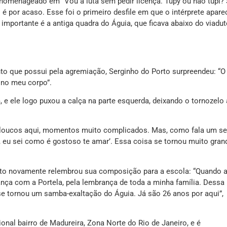
homenageado em “Vou à luta sem pedir licença. Tupy ou não tupi
é por acaso. Esse foi o primeiro desfile em que o intérprete apare
 importante é a antiga quadra do Águia, que ficava abaixo do viadu
o que possui pela agremiação, Serginho do Porto surpreendeu: “O
 no meu corpo”.
 e ele logo puxou a calça na parte esquerda, deixando o tornozelo 
s loucos aqui, momentos muito complicados. Mas, como fala um s
o, eu sei como é gostoso te amar’. Essa coisa se tornou muito gran
rto novamente relembrou sua composição para a escola: “Quando a
ança com a Portela, pela lembrança de toda a minha família. Dessa
 se tornou um samba-exaltação do Águia. Já são 26 anos por aqui”,
ional bairro de Madureira, Zona Norte do Rio de Janeiro, e é