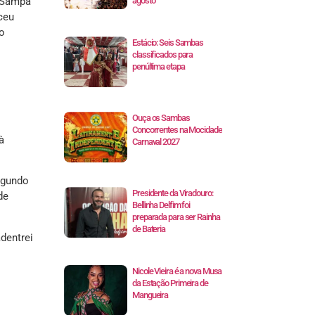
? Sampa
agosto
ceu
to
Estácio: Seis Sambas
classificados para
penúltima etapa
Ouça os Sambas
Concorrentes na Mocidade
à
Carnaval 2027
egundo
Presidente da Viradouro:
de
Bellinha Delfim foi
preparada para ser Rainha
de Bateria
dentrei
Nicole Vieira é a nova Musa
da Estação Primeira de
Mangueira