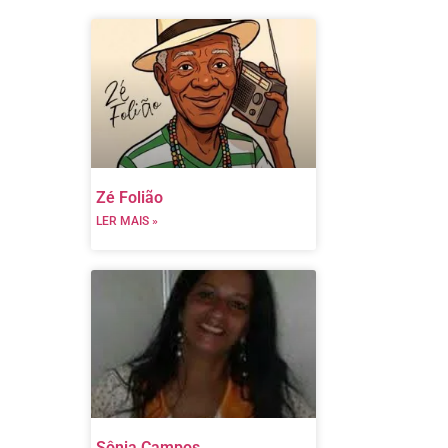
Zé Folião
LER MAIS »
Sônia Campos