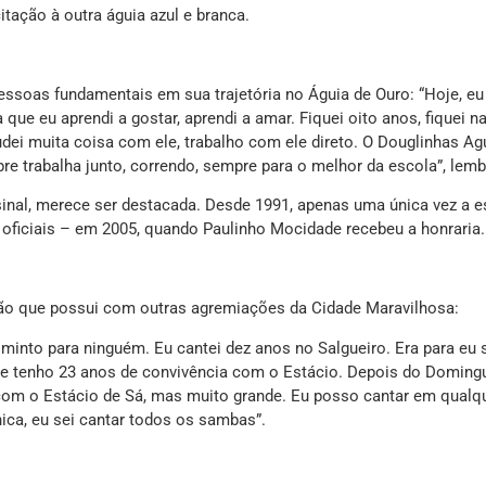
itação à outra águia azul e branca.
essoas fundamentais em sua trajetória no Águia de Ouro: “Hoje, eu
ue eu aprendi a gostar, aprendi a amar. Fiquei oito anos, fiquei na
dei muita coisa com ele, trabalho com ele direto. O Douglinhas Agu
pre trabalha junto, correndo, sempre para o melhor da escola”, lemb
sinal, merece ser destacada. Desde 1991, apenas uma única vez a e
oficiais – em 2005, quando Paulinho Mocidade recebeu a honraria.
ção que possui com outras agremiações da Cidade Maravilhosa:
 minto para ninguém. Eu cantei dez anos no Salgueiro. Era para eu 
a e tenho 23 anos de convivência com o Estácio. Depois do Doming
com o Estácio de Sá, mas muito grande. Eu posso cantar em qualq
nica, eu sei cantar todos os sambas”.