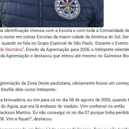
uma identificação imensa com a Escola e com toda a Comunidade d
u nome em outras Escolas da maior cidade da América do Sul, Se
o quando se fala no Grupo Especial de São Paulo. Durante o Evento
 libertária
“, Enredo da Agremiação para 2026, o Intérprete relemb
dor da Agremiação e destacou que entrou até mesmo no Guinness Bo
 Agremiação da Zona Oeste paulistana, obviamente houve um começ
 Desfile dele como Intérprete:
a brincadeira, eu vim para cá no dia 08 de agosto de 2000, quando 
a do Águia, que era lá embaixo do viaduto. Vim conhecer os então
ackson Martins. Eu não consegui vir no dia 07 porque tinha perdid
08. Vim e fiquei!”, destacou.