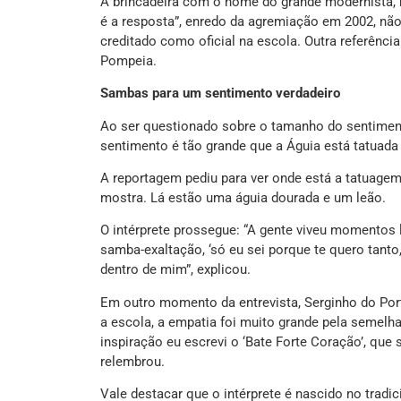
A brincadeira com o nome do grande modernista, 
é a resposta”, enredo da agremiação em 2002, não 
creditado como oficial na escola. Outra referência
Pompeia.
Sambas para um sentimento verdadeiro
Ao ser questionado sobre o tamanho do sentiment
sentimento é tão grande que a Águia está tatuada
A reportagem pediu para ver onde está a tatuagem,
mostra. Lá estão uma águia dourada e um leão.
O intérprete prossegue: “A gente viveu momento
samba-exaltação, ‘só eu sei porque te quero tant
dentro de mim”, explicou.
Em outro momento da entrevista, Serginho do Po
a escola, a empatia foi muito grande pela semelh
inspiração eu escrevi o ‘Bate Forte Coração’, que
relembrou.
Vale destacar que o intérprete é nascido no tradic