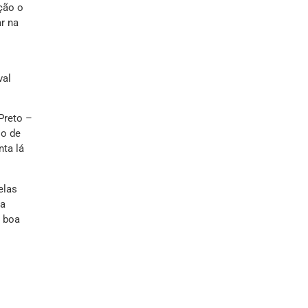
ção o
r na
val
 Preto –
io de
nta lá
elas
la
o boa