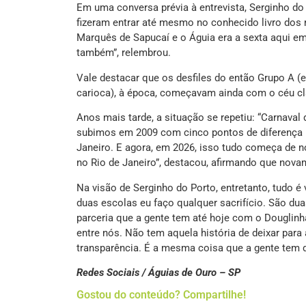
Em uma conversa prévia à entrevista, Serginho d
fizeram entrar até mesmo no conhecido livro dos r
Marquês de Sapucaí e o Águia era a sexta aqui em
também”, relembrou.
Vale destacar que os desfiles do então Grupo A (
carioca), à época, começavam ainda com o céu cl
Anos mais tarde, a situação se repetiu: “Carnaval 
subimos em 2009 com cinco pontos de diferença p
Janeiro. E agora, em 2026, isso tudo começa de no
no Rio de Janeiro”, destacou, afirmando que nov
Na visão de Serginho do Porto, entretanto, tudo é
duas escolas eu faço qualquer sacrifício. São dua
parceria que a gente tem até hoje com o Douglin
entre nós. Não tem aquela história de deixar para
transparência. É a mesma coisa que a gente tem de
Redes Sociais / Águias de Ouro – SP
Gostou do conteúdo? Compartilhe!