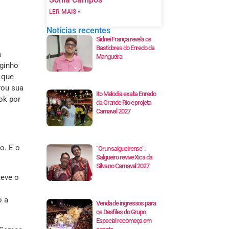
LER MAIS »
Notícias recentes
Sidnei França revela os
Bastidores do Enredo da
a
Mangueira
rginho
 que
rou sua
Ito Melodia exalta Enredo
ok por
da Grande Rio e projeta
Carnaval 2027
o. E o
“Orun salgueirense”:
Salgueiro revive Xica da
Silva no Carnaval 2027
teve o
o a
Venda de ingressos para
os Desfiles do Grupo
Especial recomeça em