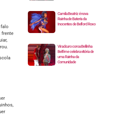
Camila Beatriz é nova
Rainha de Bateria da
Inocentes de Belford Roxo
 falo
 frente
iar,
rou.
Viradouro coroa Bellinha
Belfim e celebra vitória de
uma Rainha da
scola
Comunidade
ser
uinhos,
uer