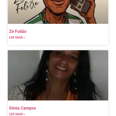
Zé Folião
LER MAIS »
Sônia Campos
LER MAIS »