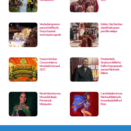
Venda de ingressos
Estácio: Seis Sambas
para os Desfiles do
classificados para
Grupo Especial
penúltima etapa
recomeça em agosto
Ouça os Sambas
Presidente da
Concorrentes na
Viradouro: Bellinha
Mocidade Carnaval
Delfim foi preparada
2027
para ser Rainha de
Bateria
Nicole Vieira é a nova
Camila Beatriz é nova
Musa da Estação
Rainha de Bateria da
Primeira de
Inocentes de Belford
Mangueira
Roxo