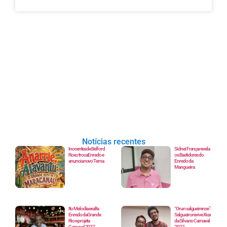
Notícias recentes
Inocentes de Belford
Sidnei França revela
Roxo troca Enredo e
os Bastidores do
anuncia novo Tema
Enredo da
Mangueira
Ito Melodia exalta
“Orun salgueirense”:
Enredo da Grande
Salgueiro revive Xica
Rio e projeta
da Silva no Carnaval
Carnaval 2027
2027