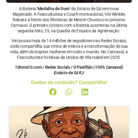
A Bateria
‘Medalha de Ouro’
da Estácio de Sá tem nova
Majestade. A Fisioculturista e Coach motivacional, Vivi Winkler,
Reinará à frente dos Ritmistas de Mestre Chuvisco no próximo
Carnaval. O primeiro contato com a Bateria aconteceu na última
segunda-feira, 25, na Quadra de Ensaios da Agremiação.
Vivi possui mais de 14 milhões de seguidores nas Redes Sociais,
onde compartilha sua rotina de treinos e a transformação de sua
vida, além de inspirar mulheres em todo o mundo. No Carnaval, a
Fisioculturista foi Musa da Unidos de Vila Isabel em 2025.
10nota10.com / Redes Sociais / O Pavilhão (100% Carnaval)
Estácio de Sá RJ
Gostou do conteúdo? Compartilhe!