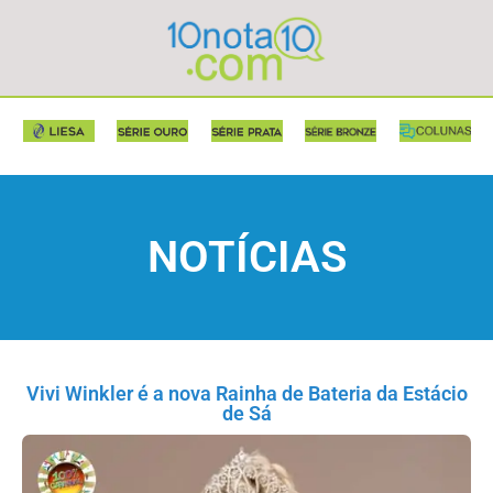
NOTÍCIAS
Vivi Winkler é a nova Rainha de Bateria da Estácio
de Sá