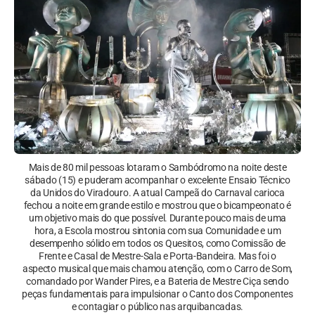
Mais de 80 mil pessoas lotaram o Sambódromo na noite deste
sábado (15) e puderam acompanhar o excelente Ensaio Técnico
da Unidos do Viradouro. A atual Campeã do Carnaval carioca
fechou a noite em grande estilo e mostrou que o bicampeonato é
um objetivo mais do que possível. Durante pouco mais de uma
hora, a Escola mostrou sintonia com sua Comunidade e um
desempenho sólido em todos os Quesitos, como Comissão de
Frente e Casal de Mestre-Sala e Porta-Bandeira. Mas foi o
aspecto musical que mais chamou atenção, com o Carro de Som,
comandado por Wander Pires, e a Bateria de Mestre Ciça sendo
peças fundamentais para impulsionar o Canto dos Componentes
e contagiar o público nas arquibancadas.