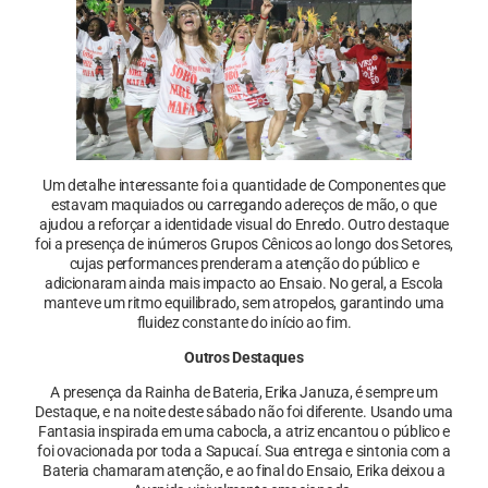
Um detalhe interessante foi a quantidade de Componentes que
estavam maquiados ou carregando adereços de mão, o que
ajudou a reforçar a identidade visual do Enredo. Outro destaque
foi a presença de inúmeros Grupos Cênicos ao longo dos Setores,
cujas performances prenderam a atenção do público e
adicionaram ainda mais impacto ao Ensaio. No geral, a Escola
manteve um ritmo equilibrado, sem atropelos, garantindo uma
fluidez constante do início ao fim.
Outros Destaques
A presença da Rainha de Bateria, Erika Januza, é sempre um
Destaque, e na noite deste sábado não foi diferente. Usando uma
Fantasia inspirada em uma cabocla, a atriz encantou o público e
foi ovacionada por toda a Sapucaí. Sua entrega e sintonia com a
Bateria chamaram atenção, e ao final do Ensaio, Erika deixou a