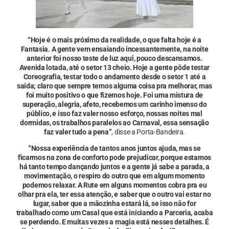
“Hoje é o mais próximo da realidade, o que falta hoje é a
Fantasia. A gente vem ensaiando incessantemente, na noite
anterior foi nosso teste de luz aqui, pouco descansamos.
Avenida lotada, até o setor 13 cheio. Hoje a gente pôde testar
Coreografia, testar todo o andamento desde o setor 1 até a
saida; claro que sempre temos alguma coisa pra melhorar, mas
foi muito positivo o que fizemos hoje. Foi uma mistura de
superação, alegria, afeto, recebemos um carinho imenso do
público, e isso faz valer nosso esforço, nossas noites mal
dormidas, os trabalhos paralelos ao Carnaval, essa sensação
faz valer tudo a pena”
, disse a Porta-Bandeira.
“Nossa experiência de tantos anos juntos ajuda, mas se
ficarmos na zona de conforto pode prejudicar, porque estamos
há tanto tempo dançando juntos e a gente já sabe a parada, a
movimentação, o respiro do outro que em algum momento
podemos relaxar. A Rute em alguns momentos cobra pra eu
olhar pra ela, ter essa atenção, e saber que o outro vai estar no
lugar, saber que a mãozinha estará lá, se isso não for
trabalhado como um Casal que está iniciando a Parceria, acaba
se perdendo. E muitas vezes a magia está nesses detalhes. É