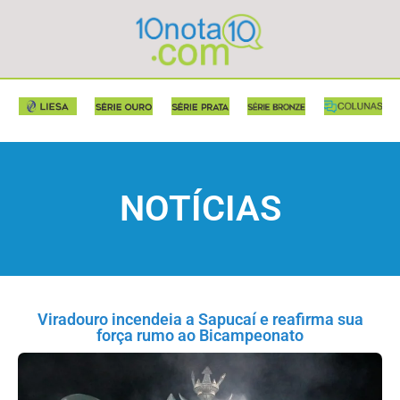
NOTÍCIAS
Viradouro incendeia a Sapucaí e reafirma sua
força rumo ao Bicampeonato