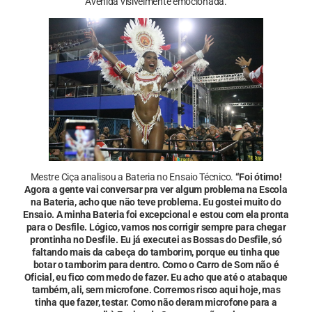
Avenida visivelmente emocionada.
Mestre Ciça analisou a Bateria no Ensaio Técnico.
“Foi ótimo!
Agora a gente vai conversar pra ver algum problema na Escola
na Bateria, acho que não teve problema. Eu gostei muito do
Ensaio. A minha Bateria foi excepcional e estou com ela pronta
para o Desfile. Lógico, vamos nos corrigir sempre para chegar
prontinha no Desfile. Eu já executei as Bossas do Desfile, só
faltando mais da cabeça do tamborim, porque eu tinha que
botar o tamborim para dentro. Como o Carro de Som não é
Oficial, eu fico com medo de fazer. Eu acho que até o atabaque
também, ali, sem microfone. Corremos risco aqui hoje, mas
tinha que fazer, testar. Como não deram microfone para a