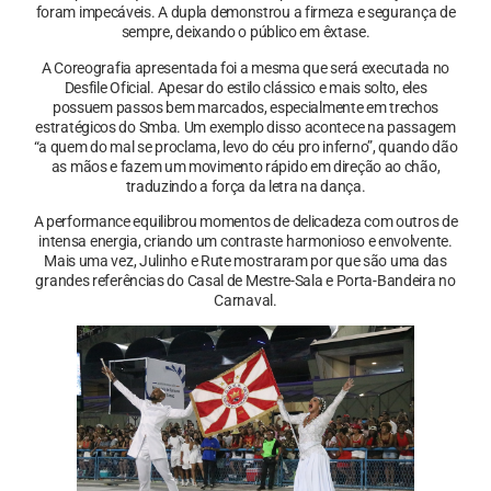
foram impecáveis. A dupla demonstrou a firmeza e segurança de
sempre, deixando o público em êxtase.
A Coreografia apresentada foi a mesma que será executada no
Desfile Oficial. Apesar do estilo clássico e mais solto, eles
possuem passos bem marcados, especialmente em trechos
estratégicos do Smba. Um exemplo disso acontece na passagem
“a quem do mal se proclama, levo do céu pro inferno”, quando dão
as mãos e fazem um movimento rápido em direção ao chão,
traduzindo a força da letra na dança.
A performance equilibrou momentos de delicadeza com outros de
intensa energia, criando um contraste harmonioso e envolvente.
Mais uma vez, Julinho e Rute mostraram por que são uma das
grandes referências do Casal de Mestre-Sala e Porta-Bandeira no
Carnaval.