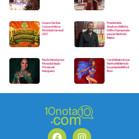
Ouça os Sambas
Presidente da
Concorrentes na
Viradouro: Bellinha
Mocidade Carnaval
Delfim foi preparada
2027
para ser Rainha de
Bateria
Nicole Vieira é a nova
Camila Beatriz é nova
Musa da Estação
Rainha de Bateria da
Primeira de
Inocentes de Belford
Mangueira
Roxo