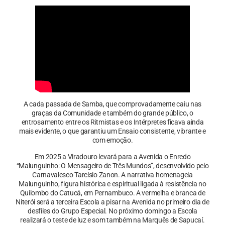
A cada passada de Samba, que comprovadamente caiu nas
graças da Comunidade e também do grande público, o
entrosamento entre os Ritmistas e os Intérpretes ficava ainda
mais evidente, o que garantiu um Ensaio consistente, vibrante e
com emoção.
Em 2025 a Viradouro levará para a Avenida o Enredo
“Malunguinho: O Mensageiro de Três Mundos”, desenvolvido pelo
Carnavalesco Tarcísio Zanon. A narrativa homenageia
Malunguinho, figura histórica e espiritual ligada à resistência no
Quilombo do Catucá, em Pernambuco. A vermelha e branca de
Niterói será a terceira Escola a pisar na Avenida no primeiro dia de
desfiles do Grupo Especial. No próximo domingo a Escola
realizará o teste de luz e som também na Marquês de Sapucaí.