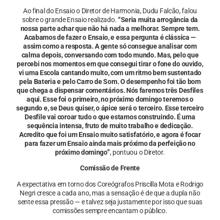
Ao final do Ensaio o Diretor de Harmonia, Dudu Falcão, falou
sobre o grande Ensaio realizado.
“Seria muita arrogância da
nossa parte achar que não há nada a melhorar. Sempre tem.
Acabamos de fazer o Ensaio, e essa pergunta é clássica —
assim como a resposta. A gente só consegue analisar com
calma depois, conversando com todo mundo. Mas, pelo que
percebi nos momentos em que consegui tirar o fone do ouvido,
vi uma Escola cantando muito, com um ritmo bem sustentado
pela Bateria e pelo Carro de Som. O desempenho foi tão bom
que chega a dispensar comentários. Nós faremos três Desfiles
aqui. Esse foi o primeiro, no próximo domingo teremos o
segundo e, se Deus quiser, o ápice será o terceiro. Esse terceiro
Desfile vai coroar tudo o que estamos construindo. É uma
sequência intensa, fruto de muito trabalho e dedicação.
Acredito que foi um Ensaio muito satisfatório, e agora é focar
para fazer um Ensaio ainda mais próximo da perfeição no
próximo domingo”
, pontuou o Diretor.
Comissão de Frente
A expectativa em torno dos Coreógrafos Priscilla Mota e Rodrigo
Negri cresce a cada ano, mas a sensação é de que a dupla não
sente essa pressão — e talvez seja justamente por isso que suas
comissões sempre encantam o público.