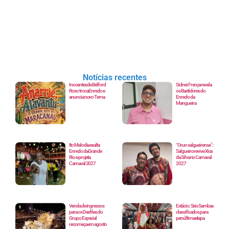
Notícias recentes
Inocentes de Belford
Sidnei França revela
Roxo troca Enredo e
os Bastidores do
anuncia novo Tema
Enredo da
Mangueira
Ito Melodia exalta
“Orun salgueirense”:
Enredo da Grande
Salgueiro revive Xica
Rio e projeta
da Silva no Carnaval
Carnaval 2027
2027
Venda de ingressos
Estácio: Seis Sambas
para os Desfiles do
classificados para
Grupo Especial
penúltima etapa
recomeça em agosto