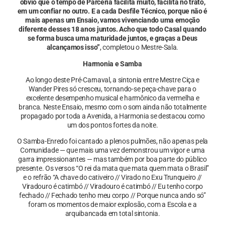
óbvio que o tempo de Parceria facilita muito, facilita no trato,
em um confiar no outro. E a cada Desfile Técnico, porque não é
mais apenas um Ensaio, vamos vivenciando uma emoção
diferente desses 18 anos juntos. Acho que todo Casal quando
se forma busca uma maturidade juntos, e graças a Deus
alcançamos isso”
, completou o Mestre-Sala.
Harmonia e Samba
Ao longo deste Pré-Carnaval, a sintonia entre Mestre Ciça e
Wander Pires só cresceu, tornando-se peça-chave para o
excelente desempenho musical e harmônico da vermelha e
branca. Neste Ensaio, mesmo com o som ainda não totalmente
propagado por toda a Avenida, a Harmonia se destacou como
um dos pontos fortes da noite.
O Samba-Enredo foi cantado a plenos pulmões, não apenas pela
Comunidade — que mais uma vez demonstrou um vigor e uma
garra impressionantes — mas também por boa parte do público
presente. Os versos “O rei da mata que mata quem mata o Brasil”
e o refrão “A chave do cativeiro // Virado no Exu Trunqueiro //
Viradouro é catimbó // Viradouro é catimbó // Eu tenho corpo
fechado // Fechado tenho meu corpo // Porque nunca ando só”
foram os momentos de maior explosão, com a Escola e a
arquibancada em total sintonia.