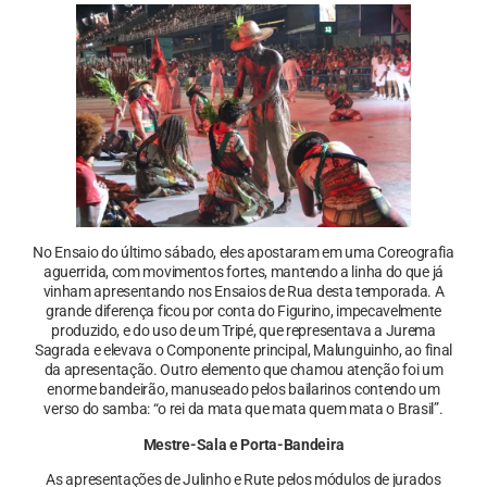
No Ensaio do último sábado, eles apostaram em uma Coreografia
aguerrida, com movimentos fortes, mantendo a linha do que já
vinham apresentando nos Ensaios de Rua desta temporada. A
grande diferença ficou por conta do Figurino, impecavelmente
produzido, e do uso de um Tripé, que representava a Jurema
Sagrada e elevava o Componente principal, Malunguinho, ao final
da apresentação. Outro elemento que chamou atenção foi um
enorme bandeirão, manuseado pelos bailarinos contendo um
verso do samba: “o rei da mata que mata quem mata o Brasil”.
Mestre-Sala e Porta-Bandeira
As apresentações de Julinho e Rute pelos módulos de jurados