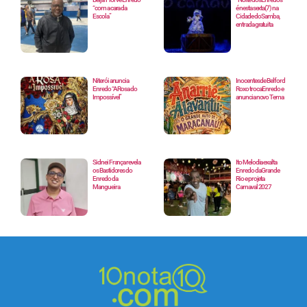
“com a cara da
é nesta sexta(7) na
Escola”
Cidade do Samba,
entrada gratuita
Niterói anuncia
Inocentes de Belford
Enredo “A Rosa do
Roxo troca Enredo e
Impossível”
anuncia novo Tema
Sidnei França revela
Ito Melodia exalta
os Bastidores do
Enredo da Grande
Enredo da
Rio e projeta
Mangueira
Carnaval 2027