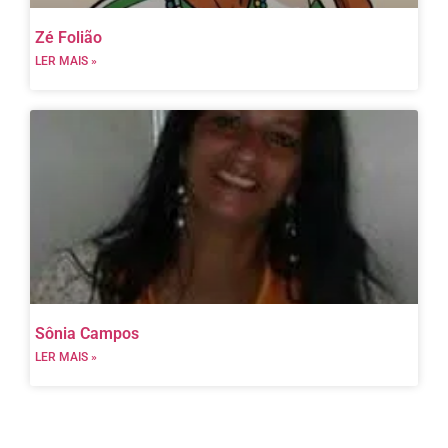
Zé Folião
LER MAIS »
Sônia Campos
LER MAIS »