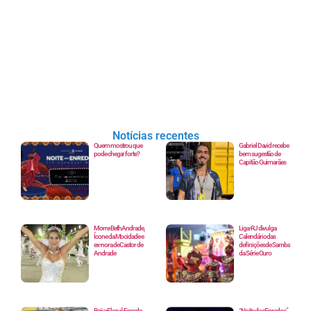
Notícias recentes
Quem mostrou que
Gabriel David recebe
pode chegar forte?
bem sugestão de
Capitão Guimarães
Morre Beth Andrade,
Liga-RJ divulga
Ícone da Mocidade e
Calendário das
ex-nora de Castor de
definições de Samba
Andrade
da Série Ouro
Beija-Flor vê Enredo
“Noite dos Enredos”