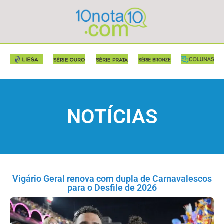
NOTÍCIAS
Vigário Geral renova com dupla de Carnavalescos
para o Desfile de 2026