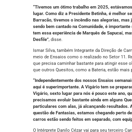
“Tivemos um ótimo trabalho em 2025, estávamos
lugar. Como diz a Presidente Betinha, é melhor 
Barracão, tivemos o incêndio nas alegorias, mas
sendo bem cantado na Comunidade, é importante se
tem essa experiência de Marquês de Sapucaí, mas 
Desfile”
, disse.
Ismar Silva, também Integrante da Direção de Car
meio de Ensaios como o realizado no Setor 11. 
que precisa caminhar bastante para atingir esse o
que outros Quesitos, como a Bateria, estão mais p
“Independentemente dos nossos Ensaios semanais 
aqui é superimportante. A Vigário tem se prepar
Vigário, sexto lugar para nós é pouco este ano,
precisamos evoluir bastante ainda em alguns Que
particulares com alas, já alcançando resultados. 
questão de Fantasias, estamos chegando perto de 
carros estão sendo feitos em separado, com equi
O Intérprete Danilo Cézar vai para seu terceiro C