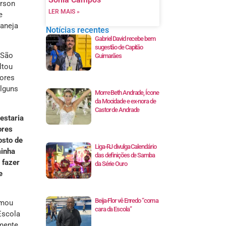
erson
LER MAIS »
e
laneja
Notícias recentes
Gabriel David recebe bem
sugestão de Capitão
 São
Guimarães
ltou
tores
alguns
Morre Beth Andrade, Ícone
da Mocidade e ex-nora de
Castor de Andrade
estaria
ores
osto de
Liga-RJ divulga Calendário
minha
das definições de Samba
 fazer
da Série Ouro
e
Beija-Flor vê Enredo “com a
rmou
cara da Escola”
Escola
lmente