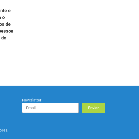
nte e
a o
os de
 pessoa
a do
Newslatter
Enviar
ores,