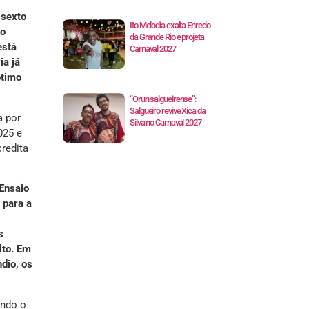
 sexto
Ito Melodia exalta Enredo
ao
da Grande Rio e projeta
está
Carnaval 2027
ia já
ótimo
“Orun salgueirense”:
Salgueiro revive Xica da
a por
Silva no Carnaval 2027
025 e
credita
Ensaio
 para a
s
lto. Em
dio, os
ando o