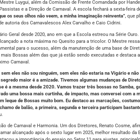
Mestre Luygui, além da Comissão de Frente Comandada por Hand
 Passistas e a Direção de Carnaval. A escola fechará a sexta-feira d
 que os seus olhos não veem, a minha imaginação reinventa”
, que p
de autoria dos Carnavalescos Alex Carvalho e Caio Cidrini.
rio Geral desde 2020, ano em que a Escola estreou na Série Ouro.
lcançado a nota máxima no Quesito para a tricolor. O Mestre ressa
amental para o sucesso, além da manutenção de uma base de Dire
ão mais Bossas além das que já estão sendo executadas e destaca 
ximo Carnaval.
s sem eles não sou ninguém, sem eles não estaria na Vigário e não 
 segredo maior é a amizade. Tivemos algumas mudanças de Diret
ase é a mesma desde 2020. Vamos trazer três bossas no Samba, g
aborado uma bossa mais curtinha, de impacto, mas conversei com a 
s um leque de Bossas muito bom. Eu destaco as marcações, costumo
hamo de balão, a primeira, segunda e terceira participam bastant
u.
ção de Carnaval e Harmonia. Um dos Diretores, Renato Cosme, afi
amar alcançado após o sexto lugar em 2025, melhor resultado da 
stacou a importância do ensaio no Setor 11 para ajustes, principa