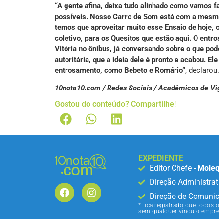
“A gente afina, deixa tudo alinhado como vamos f
possíveis. Nosso Carro de Som está com a mesma 
temos que aproveitar muito esse Ensaio de hoje, o
coletivo, para os Quesitos que estão aqui. O ent
Vitória no ônibus, já conversando sobre o que pod
autoritária, que a ideia dele é pronto e acabou. E
entrosamento, como Bebeto e Romário”
, declarou.
10nota10.com / Redes Sociais / Acadêmicos de Vig
Gostou do conteúdo? Compartilhe!
EXPEDIENTE
Editor Chefe -
Moleq
Direção Administrat
Direção de Comunic
*Fica registrado que todos o
sem qualquer vínculo empre