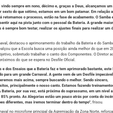
 vindo sempre em nono, décimo e, graças a Deus, alcançamos um
ser sexto do que sétimo, estamos em um bom patamar. Em relação 
 já retomamos o processo, estão na fase de acabamento. O Samba 
ntir aqui na pista junto com o pessoal da Bateria. A grande maior
é sempre bom testar, realizar os ajustes finais para realizar um 
naval, destacou o aprimoramento do trabalho da Bateria e do Samb
Realçou que a Escola busca uma posição ainda melhor do que em 2
bjetivo, sobretudo trabalhar o canto dos Componentes. O Diretor a
róximos do que se espera no Desfile Oficial.
e dos Ensaios que a Bateria faz e tem aprimorado bastante, este 
ado para um grande Carnaval. A gente vem de um Desfile impecável
 queremos mais acima, sempre buscando o melhor. Sendo sincero,
sitos, principalmente o nosso canto. Estamos fazendo treinamento
A Bateria, por sua vez, está próxima do suprassumo, em um nível a
85% pronto. As Alegorias estão um pouco atrás por conta do incên
pes diferentes, mas iremos terminar dentro do tempo”
, frisou.
arnaval no microfone principal da Agremiação da Zona Norte, reforç