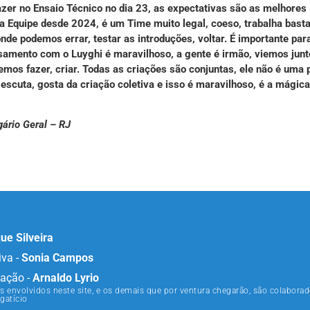
azer no Ensaio Técnico no dia 23, as expectativas são as melhores
Equipe desde 2024, é um Time muito legal, coeso, trabalha basta
nde podemos errar, testar as introduções, voltar. É importante par
rosamento com o Luyghi é maravilhoso, a gente é irmão, viemos junt
emos fazer, criar. Todas as criações são conjuntas, ele não é uma
le escuta, gosta da criação coletiva e isso é maravilhoso, é a mágic
ário Geral – RJ
ue Silveira
iva -
Sonia Campos
ação -
Arnaldo Lyrio
s envolvidos neste site, e os demais que por ventura chegarão, são colaborad
gatício