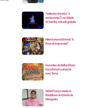
“Noite dos Enredos” é
nesta sexta(7) na Cidade
do Samba, entrada gratuita
Niterói anuncia Enredo “A
Rosa do Impossível”
Inocentes de Belford Roxo
troca Enredo e anuncia
novo Tema
Sidnei França revela os
Bastidores do Enredo da
Mangueira