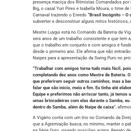
presença maciça dos Ritmistas Comandados por 
Big, o casal Yuri Pires e Isabella Moura, o time de
Carnaval trazendo o Enredo
“Brasil Incógnito – O
subverter e desconstruir alguns mitos históricos, 
Mestre Luygui está no Comando da Bateria da Vigá
seis anos de um trabalho consistente e que tem a
que o trabalho em conjunto e com amigos é fund
desde o primeiro ano. Ele afirma que não entrar
Naipes para a apresentação da Swing Puro no pró
“Trabalhar com amigos torna tudo mais fácil, poi
completando dez anos como Mestre de Bateria. O
que preferiram seguir outros caminhos, mas a b
falar que são início, meio e fim. Eu tinha até el
Equipe e preferimos não arriscar tanto, já temo
umas brincadeiras com elas durante o Samba, eu c
dentro do Samba, além do Naipe de caixa”
, afirmo
A Vigário conta com um trio no Comando da Dire
que a Agremiação busca, no mínimo, manter o pat
na Série Ouro, visando posições acima. Renato de