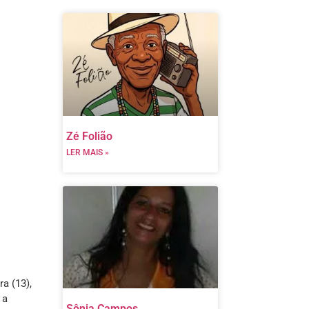
Zé Folião
LER MAIS »
a (13),
 a
Sônia Campos