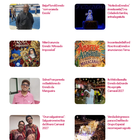
Beija-Flor vê Enredo
“Noite dos Enredos”
“com a cara da
é nesta sexta(7) na
Escola”
Cidade do Samba,
entrada gratuita
Niterói anuncia
Inocentes de Belford
Enredo “A Rosa do
Roxo troca Enredo e
Impossível”
anuncia novo Tema
Sidnei França revela
Ito Melodia exalta
os Bastidores do
Enredo da Grande
Enredo da
Rio e projeta
Mangueira
Carnaval 2027
“Orun salgueirense”:
Venda de ingressos
Salgueiro revive Xica
para os Desfiles do
da Silva no Carnaval
Grupo Especial
2027
recomeça em agosto