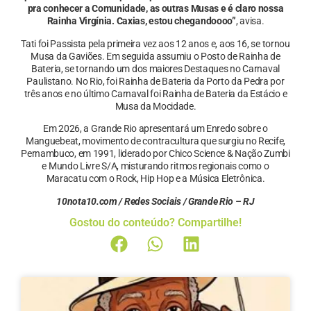
pra conhecer a Comunidade, as outras Musas e é claro nossa
Rainha Virgínia. Caxias, estou chegandoooo”
, avisa.
Tati foi Passista pela primeira vez aos 12 anos e, aos 16, se tornou
Musa da Gaviões. Em seguida assumiu o Posto de Rainha de
Bateria, se tornando um dos maiores Destaques no Carnaval
Paulistano. No Rio, foi Rainha de Bateria da Porto da Pedra por
três anos e no último Carnaval foi Rainha de Bateria da Estácio e
Musa da Mocidade.
Em 2026, a Grande Rio apresentará um Enredo sobre o
Manguebeat, movimento de contracultura que surgiu no Recife,
Pernambuco, em 1991, liderado por Chico Science & Nação Zumbi
e Mundo Livre S/A, misturando ritmos regionais como o
Maracatu com o Rock, Hip Hop e a Música Eletrônica.
10nota10.com / Redes Sociais / Grande Rio – RJ
Gostou do conteúdo? Compartilhe!