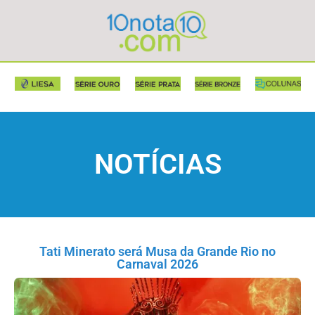
NOTÍCIAS
Tati Minerato será Musa da Grande Rio no
Carnaval 2026