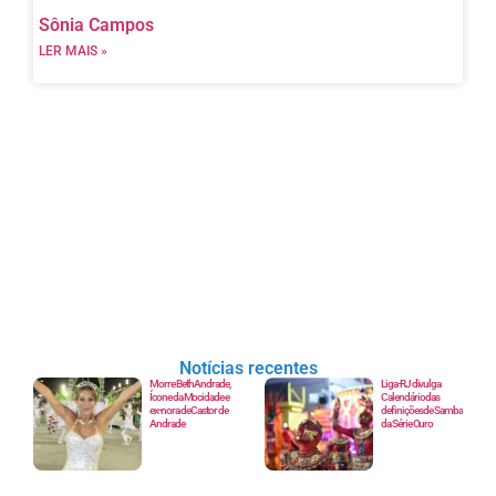
Sônia Campos
LER MAIS »
Notícias recentes
Morre Beth Andrade,
Liga-RJ divulga
Ícone da Mocidade e
Calendário das
ex-nora de Castor de
definições de Samba
Andrade
da Série Ouro