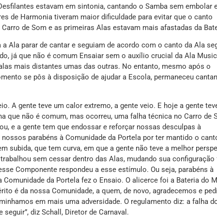
s Desfilantes estavam em sintonia, cantando o Samba sem embolar
tores de Harmonia tiveram maior dificuldade para evitar que o canto
 Carro de Som e as primeiras Alas estavam mais afastadas da Bate
a a Ala parar de cantar e seguiam de acordo com o canto da Ala seg
do, já que não é comum Ensaiar sem o auxílio crucial da Ala Music
 alas mais distantes umas das outras. No entanto, mesmo após o
omento se pôs à disposição de ajudar a Escola, permaneceu canta
eio. A gente teve um calor extremo, a gente veio. E hoje a gente te
ha que não é comum, mas ocorreu, uma falha técnica no Carro de 
lou, e a gente tem que endossar e reforçar nossas desculpas à
s nossos parabéns à Comunidade da Portela por ter mantido o cant
em subida, que tem curva, em que a gente não teve a melhor perspe
trabalhou sem cessar dentro das Alas, mudando sua configuração 
esse Componente respondeu a esse estímulo. Ou seja, parabéns à
Comunidade da Portela fez o Ensaio. O alicerce foi a Bateria do 
mérito é da nossa Comunidade, a quem, de novo, agradecemos e pe
aminhamos em mais uma adversidade. O regulamento diz: a falha d
seguir”, diz Schall, Diretor de Carnaval.