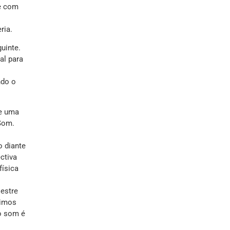
 e com
ria.
uinte.
al para
ndo o
ve uma
Som.
o diante
ctiva
física
Mestre
dimos
o som é