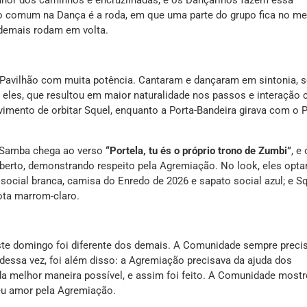
nhor dos caminhos e encruzilhadas, e os Dançarinos fazem essa
o comum na Dança é a roda, em que uma parte do grupo fica no me
demais rodam em volta.
 Pavilhão com muita potência. Cantaram e dançaram em sintonia, 
 eles, que resultou em maior naturalidade nos passos e interação
vimento de orbitar Squel, enquanto a Porta-Bandeira girava com o 
 Samba chega ao verso
“Portela, tu és o próprio trono de Zumbi”
, e
berto, demonstrando respeito pela Agremiação. No look, eles opta
social branca, camisa do Enredo de 2026 e sapato social azul; e S
ota marrom-claro.
ste domingo foi diferente dos demais. A Comunidade sempre preci
 dessa vez, foi além disso: a Agremiação precisava da ajuda dos
a melhor maneira possível, e assim foi feito. A Comunidade most
eu amor pela Agremiação.