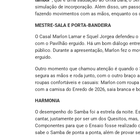
tambor”
, que é uma saudação ao Orixá Bará, o Se
simulação de incorporação. Além disso, um pass
fazendo movimentos com as mãos, enquanto os 
MESTRE-SALA E PORTA-BANDEIRA
O Casal Marlon Lamar e Squel Jorgea defendeu o
com o Pavilhão erguido. Há um bom diálogo entre
público. Durante a apresentação, Marlon fez o mo
erguido.
Outro momento que chamou atenção é quando o
segura as mãos e roda junto, com o outro braço a
roupas confortáveis e casuais: Marlon com roupa 
com a camisa do Enredo de 2026, saia branca e b
HARMONIA
O desempenho do Samba foi a estrela da noite. E
cantar, justamente por ser um dos Quesitos, mas,
Componentes para que o Ensaio fosse realizado d
sabe o Samba de ponta a ponta, além de provar s