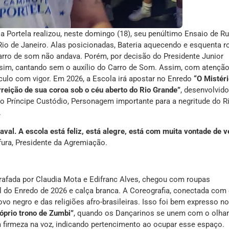
 Portela realizou, neste domingo (18), seu penúltimo Ensaio de R
Rio de Janeiro. Alas posicionadas, Bateria aquecendo e esquenta r
rro de som não andava. Porém, por decisão do Presidente Junior
sim, cantando sem o auxílio do Carro de Som. Assim, com atenção
culo com vigor. Em 2026, a Escola irá apostar no Enredo
“O Mistéri
rreição de sua coroa sob o céu aberto do Rio Grande”
, desenvolvido
 Príncipe Custódio, Personagem importante para a negritude do R
.
val. A escola está feliz, está alegre, está com muita vontade de v
afura, Presidente da Agremiação.
rafada por Claudia Mota e Edifranc Alves, chegou com roupas
l do Enredo de 2026 e calça branca. A Coreografia, conectada com
vo negro e das religiões afro-brasileiras. Isso foi bem expresso no
róprio trono de Zumbi”
, quando os Dançarinos se unem com o olhar
 firmeza na voz, indicando pertencimento ao ocupar esse espaço.