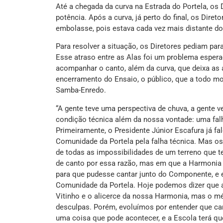
Até a chegada da curva na Estrada do Portela, o
potência. Após a curva, já perto do final, os Dire
embolasse, pois estava cada vez mais distante do
Para resolver a situação, os Diretores pediam par
Esse atraso entre as Alas foi um problema espera
acompanhar o canto, além da curva, que deixa as
encerramento do Ensaio, o público, que a todo m
Samba-Enredo.
“A gente teve uma perspectiva de chuva, a gente v
condição técnica além da nossa vontade: uma fal
Primeiramente, o Presidente Júnior Escafura já fa
Comunidade da Portela pela falha técnica. Mas o
de todas as impossibilidades de um terreno que t
de canto por essa razão, mas em que a Harmonia 
para que pudesse cantar junto do Componente, e 
Comunidade da Portela. Hoje podemos dizer que a 
Vitinho e o alicerce da nossa Harmonia, mas o 
desculpas. Porém, evoluímos por entender que c
uma coisa que pode acontecer, e a Escola terá que 