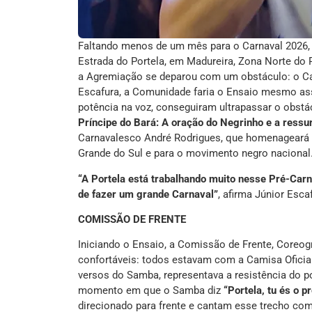
Faltando menos de um mês para o Carnaval 2026, a
Estrada do Portela, em Madureira, Zona Norte do 
a Agremiação se deparou com um obstáculo: o Ca
Escafura, a Comunidade faria o Ensaio mesmo as
potência na voz, conseguiram ultrapassar o obstá
Príncipe do Bará: A oração do Negrinho e a ressu
Carnavalesco André Rodrigues, que homenageará o
Grande do Sul e para o movimento negro nacional
“A Portela está trabalhando muito nesse Pré-Carna
de fazer um grande Carnaval”
, afirma Júnior Esc
COMISSÃO DE FRENTE
Iniciando o Ensaio, a Comissão de Frente, Coreog
confortáveis: todos estavam com a Camisa Oficia
versos do Samba, representava a resistência do po
momento em que o Samba diz
“Portela, tu és o p
direcionado para frente e cantam esse trecho com