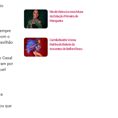
io
Nicole Vieira é a nova Musa
da Estação Primeira de
Mangueira
sempre
 com o
Camila Beatriz é nova
Pavilhão
Rainha de Bateria da
Inocentes de Belford Roxo
 o Casal
ram por
quel
sa
rou que