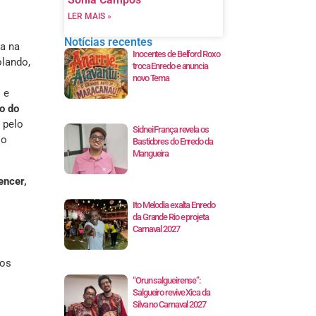
LER MAIS »
Notícias recentes
ua na
Inocentes de Belford Roxo
olando,
troca Enredo e anuncia
novo Tema
 e
o do
 pelo
Sidnei França revela os
io
Bastidores do Enredo da
Mangueira
encer,
Ito Melodia exalta Enredo
da Grande Rio e projeta
Carnaval 2027
 os
“Orun salgueirense”:
Salgueiro revive Xica da
Silva no Carnaval 2027