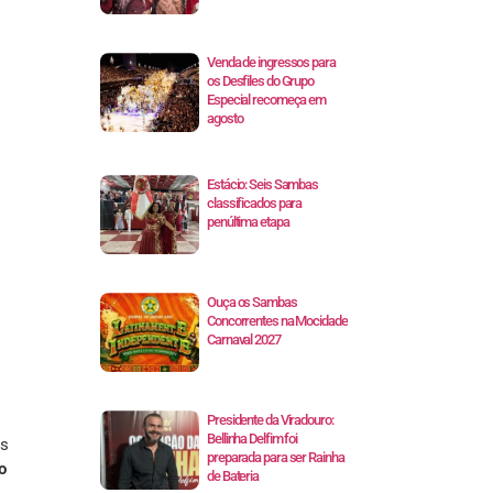
Venda de ingressos para
os Desfiles do Grupo
Especial recomeça em
agosto
Estácio: Seis Sambas
classificados para
penúltima etapa
Ouça os Sambas
Concorrentes na Mocidade
Carnaval 2027
Presidente da Viradouro:
Bellinha Delfim foi
es
preparada para ser Rainha
o
de Bateria