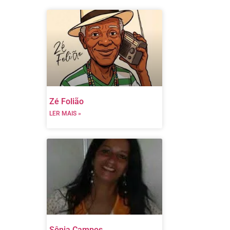
Zé Folião
LER MAIS »
Sônia Campos