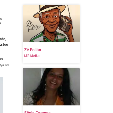
io
é
ade,
Estou
Zé Folião
LER MAIS »
as
oça se
Sônia Campos