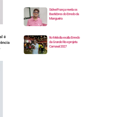
Sidnei França revela os
Bastidores do Enredo da
Mangueira
al é
Ito Melodia exalta Enredo
da Grande Rio e projeta
iência
Carnaval 2027
e