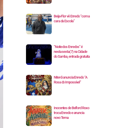
Beija-Flor vê Enredo “com a
cara da Escola”
“Noite dos Enredos” é
nesta sexta(7) na Cidade
do Samba, entrada gratuita
Niterói anuncia Enredo “A
Rosa do Impossível”
Inocentes de Belford Roxo
troca Enredo e anuncia
novo Tema