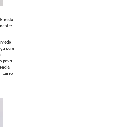
 Enredo
mestre
Enredo
paço com
a
 o povo
enciá-
m carro