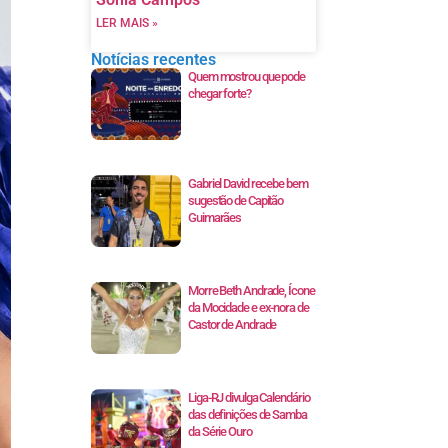
LER MAIS »
Notícias recentes
Quem mostrou que pode
chegar forte?
Gabriel David recebe bem
sugestão de Capitão
Guimarães
Morre Beth Andrade, Ícone
da Mocidade e ex-nora de
Castor de Andrade
Liga-RJ divulga Calendário
das definições de Samba
da Série Ouro