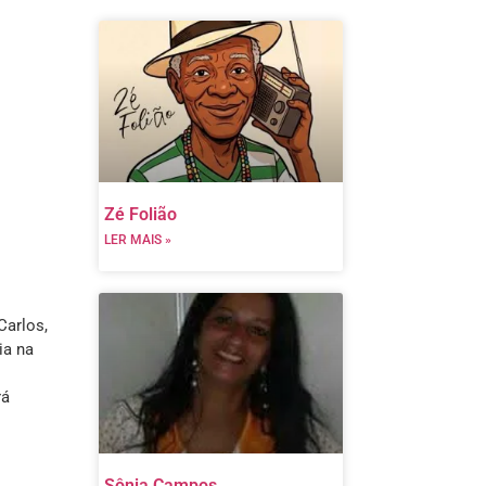
Zé Folião
LER MAIS »
Carlos,
ia na
rá
Sônia Campos