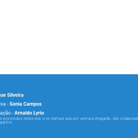
ue Silveira
iva -
Sonia Campos
ação -
Arnaldo Lyrio
s envolvidos neste site, e os demais que por ventura chegarão, são colaborad
gatício