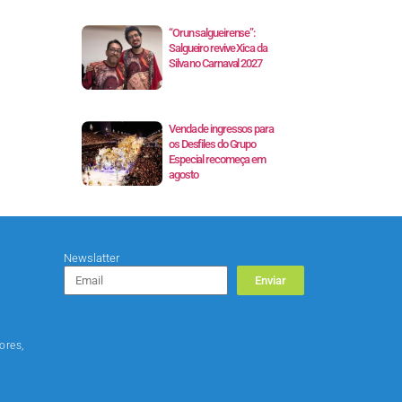
“Orun salgueirense”:
Salgueiro revive Xica da
Silva no Carnaval 2027
Venda de ingressos para
os Desfiles do Grupo
Especial recomeça em
agosto
Newslatter
Enviar
ores,