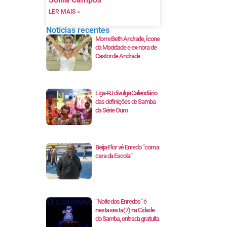
LER MAIS »
Notícias recentes
Morre Beth Andrade, Ícone
da Mocidade e ex-nora de
Castor de Andrade
Liga-RJ divulga Calendário
das definições de Samba
da Série Ouro
Beija-Flor vê Enredo “com a
cara da Escola”
“Noite dos Enredos” é
nesta sexta(7) na Cidade
do Samba, entrada gratuita