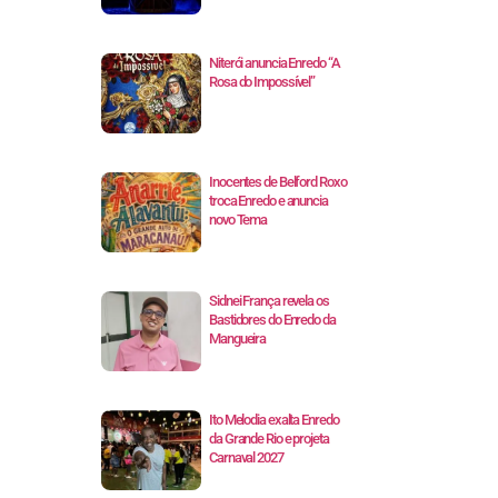
Niterói anuncia Enredo “A
Rosa do Impossível”
Inocentes de Belford Roxo
troca Enredo e anuncia
novo Tema
Sidnei França revela os
Bastidores do Enredo da
Mangueira
Ito Melodia exalta Enredo
da Grande Rio e projeta
Carnaval 2027