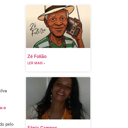
Zé Folião
LER MAIS »
ilva
u o
do pelo
Sônia Campos