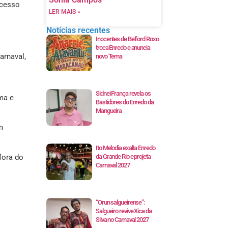
Acesso
LER MAIS »
Notícias recentes
Inocentes de Belford Roxo
troca Enredo e anuncia
arnaval,
novo Tema
Sidnei França revela os
ma e
Bastidores do Enredo da
Mangueira
m
Ito Melodia exalta Enredo
fora do
da Grande Rio e projeta
Carnaval 2027
“Orun salgueirense”:
Salgueiro revive Xica da
Silva no Carnaval 2027