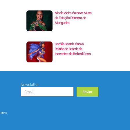
Nicole Vieira é a nova Musa
da Estação Primeira de
Mangueira
Camila Beatriz é nova
Rainha de Bateria da
Inocentes de Belford Roxo
Newslatter
Enviar
ores,