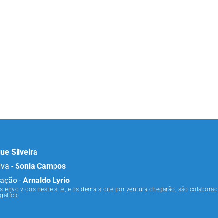
ue Silveira
iva -
Sonia Campos
ação -
Arnaldo Lyrio
s envolvidos neste site, e os demais que por ventura chegarão, são colaborad
gatício