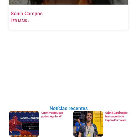
Sônia Campos
LER MAIS »
Notícias recentes
Quem mostrou que
Gabriel David recebe
pode chegar forte?
bem sugestão de
Capitão Guimarães