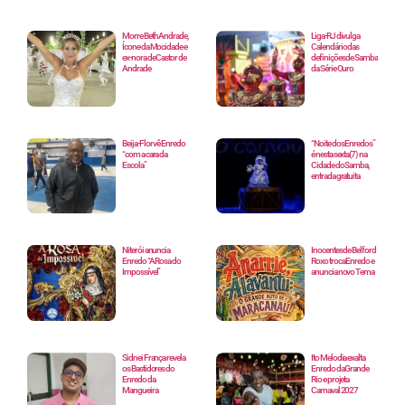
Morre Beth Andrade,
Liga-RJ divulga
Ícone da Mocidade e
Calendário das
ex-nora de Castor de
definições de Samba
Andrade
da Série Ouro
Beija-Flor vê Enredo
“Noite dos Enredos”
“com a cara da
é nesta sexta(7) na
Escola”
Cidade do Samba,
entrada gratuita
Niterói anuncia
Inocentes de Belford
Enredo “A Rosa do
Roxo troca Enredo e
Impossível”
anuncia novo Tema
Sidnei França revela
Ito Melodia exalta
os Bastidores do
Enredo da Grande
Enredo da
Rio e projeta
Mangueira
Carnaval 2027