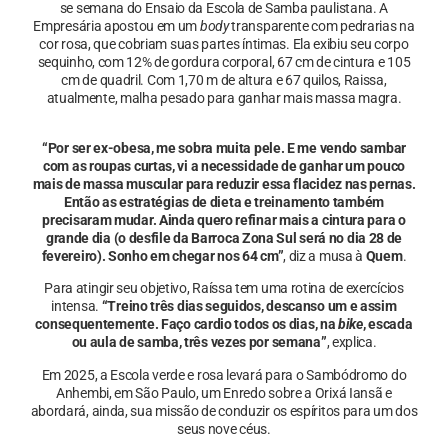
se semana do Ensaio da Escola de Samba paulistana. A
Empresária apostou em um
body
transparente com pedrarias na
cor rosa, que cobriam suas partes íntimas. Ela exibiu seu corpo
sequinho, com 12% de gordura corporal, 67 cm de cintura e 105
cm de quadril. Com 1,70 m de altura e 67 quilos, Raissa,
atualmente, malha pesado para ganhar mais massa magra.
“Por ser ex-obesa, me sobra muita pele. E me vendo sambar
com as roupas curtas, vi a necessidade de ganhar um pouco
mais de massa muscular para reduzir essa flacidez nas pernas.
Então as estratégias de dieta e treinamento também
precisaram mudar. Ainda quero refinar mais a cintura para o
grande dia (o desfile da Barroca Zona Sul será no dia 28 de
fevereiro). Sonho em chegar nos 64 cm”
, diz a musa à
Quem
.
Para atingir seu objetivo, Raíssa tem uma rotina de exercícios
intensa.
“Treino três dias seguidos, descanso um e assim
consequentemente. Faço cardio todos os dias, na
bike
, escada
ou aula de samba, três vezes por semana”
, explica.
Em 2025, a Escola verde e rosa levará para o Sambódromo do
Anhembi, em São Paulo, um Enredo sobre a Orixá Iansã e
abordará, ainda, sua missão de conduzir os espíritos para um dos
seus nove céus.