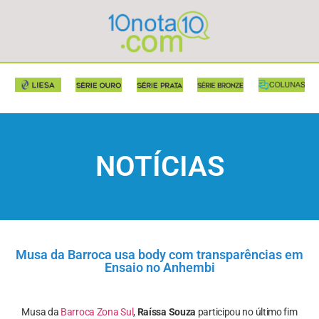
NOTÍCIAS
Musa da Barroca usa body com transparências em
Ensaio no Anhembi
Musa da
Barroca Zona Sul
,
Raíssa Souza
participou no último fim