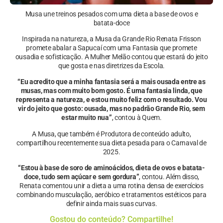
Musa une treinos pesados com uma dieta a base de ovos e
batata-doce
Inspirada na natureza, a Musa da Grande Rio Renata Frisson
promete abalar a Sapucaí com uma Fantasia que promete
ousadia e sofisticação. A Mulher Melão contou que estará do jeito
que gosta e nas diretrizes da Escola.
“Eu acredito que a minha fantasia será a mais ousada entre as
musas, mas com muito bom gosto. É uma fantasia linda, que
representa a natureza, e estou muito feliz com o resultado. Vou
vir do jeito que gosto: ousada, mas no padrão Grande Rio, sem
estar muito nua”
, contou à Quem.
A Musa, que também é Produtora de conteúdo adulto,
compartilhou recentemente sua dieta pesada para o Carnaval de
2025.
“Estou à base de soro de aminoácidos, dieta de ovos e batata-
doce, tudo sem açúcar e sem gordura”
, contou. Além disso,
Renata comentou unir a dieta a uma rotina densa de exercícios
combinando musculação, aeróbico e tratamentos estéticos para
definir ainda mais suas curvas.
Gostou do conteúdo? Compartilhe!