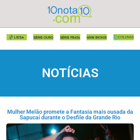
NOTÍCIAS
Mulher Melão promete a Fantasia mais ousada da
Sapucaí durante o Desfile da Grande Rio