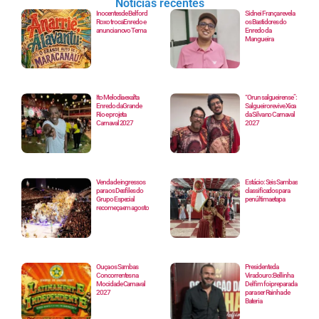
Notícias recentes
Inocentes de Belford
Sidnei França revela
Roxo troca Enredo e
os Bastidores do
anuncia novo Tema
Enredo da
Mangueira
Ito Melodia exalta
“Orun salgueirense”:
Enredo da Grande
Salgueiro revive Xica
Rio e projeta
da Silva no Carnaval
Carnaval 2027
2027
Venda de ingressos
Estácio: Seis Sambas
para os Desfiles do
classificados para
Grupo Especial
penúltima etapa
recomeça em agosto
Ouça os Sambas
Presidente da
Concorrentes na
Viradouro: Bellinha
Mocidade Carnaval
Delfim foi preparada
2027
para ser Rainha de
Bateria