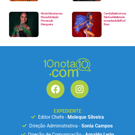
Nicole Vieira é a nova
Camila Beatriz é nova
Musa da Estação
Rainha de Bateria da
Primeira de
Inocentes de Belford
Mangueira
Roxo
EXPEDIENTE
Editor Chefe -
Moleque Silveira
Direção Administrativa -
Sonia Campos
Direção de Comunicação -
Arnaldo Lyrio