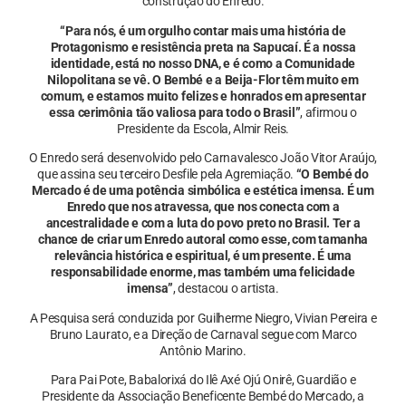
construção do Enredo.
“Para nós, é um orgulho contar mais uma história de
Protagonismo e resistência preta na Sapucaí. É a nossa
identidade, está no nosso DNA, e é como a Comunidade
Nilopolitana se vê. O Bembé e a Beija-Flor têm muito em
comum, e estamos muito felizes e honrados em apresentar
essa cerimônia tão valiosa para todo o Brasil”
, afirmou o
Presidente da Escola, Almir Reis.
O Enredo será desenvolvido pelo Carnavalesco João Vitor Araújo,
que assina seu terceiro Desfile pela Agremiação.
“O Bembé do
Mercado é de uma potência simbólica e estética imensa. É um
Enredo que nos atravessa, que nos conecta com a
ancestralidade e com a luta do povo preto no Brasil. Ter a
chance de criar um Enredo autoral como esse, com tamanha
relevância histórica e espiritual, é um presente. É uma
responsabilidade enorme, mas também uma felicidade
imensa”
, destacou o artista.
A Pesquisa será conduzida por Guilherme Niegro, Vivian Pereira e
Bruno Laurato, e a Direção de Carnaval segue com Marco
Antônio Marino.
Para Pai Pote, Babalorixá do Ilê Axé Ojú Onirê, Guardião e
Presidente da Associação Beneficente Bembé do Mercado, a