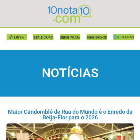
NOTÍCIAS
Maior Candomblé de Rua do Mundo é o Enredo da
Beija-Flor para o 2026