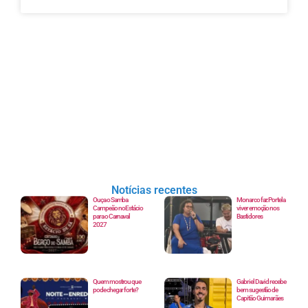
Notícias recentes
Ouça o Samba
Monarco faz Portela
Campeão no Estácio
viver emoção nos
para o Carnaval
Bastidores
2027
Quem mostrou que
Gabriel David recebe
pode chegar forte?
bem sugestão de
Capitão Guimarães