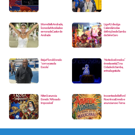
Morre Beth Andrade,
Liga-RJ divulga
Ícone da Mocidade e
Calendário das
ex-nora de Castor de
definições de Samba
Andrade
da Série Ouro
Beija-Flor vê Enredo
“Noite dos Enredos”
“com a cara da
é nesta sexta(7) na
Escola”
Cidade do Samba,
entrada gratuita
Niterói anuncia
Inocentes de Belford
Enredo “A Rosa do
Roxo troca Enredo e
Impossível”
anuncia novo Tema