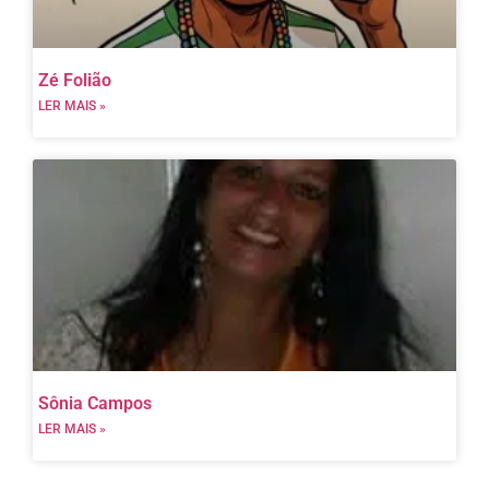
Zé Folião
LER MAIS »
Sônia Campos
LER MAIS »