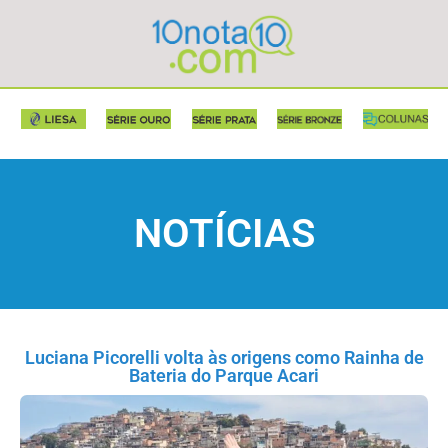
NOTÍCIAS
Luciana Picorelli volta às origens como Rainha de
Bateria do Parque Acari