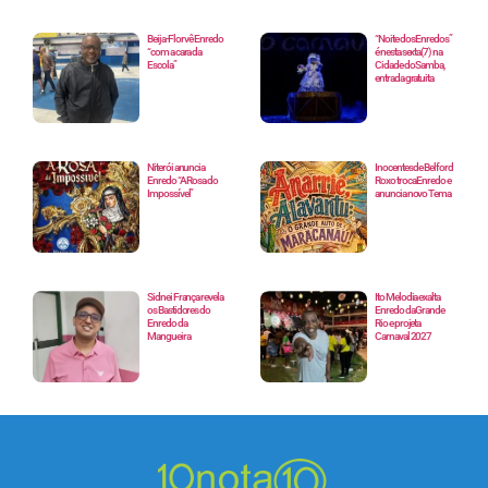
Beija-Flor vê Enredo
“Noite dos Enredos”
“com a cara da
é nesta sexta(7) na
Escola”
Cidade do Samba,
entrada gratuita
Niterói anuncia
Inocentes de Belford
Enredo “A Rosa do
Roxo troca Enredo e
Impossível”
anuncia novo Tema
Sidnei França revela
Ito Melodia exalta
os Bastidores do
Enredo da Grande
Enredo da
Rio e projeta
Mangueira
Carnaval 2027