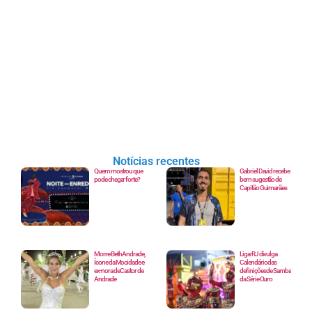
Notícias recentes
Quem mostrou que
Gabriel David recebe
pode chegar forte?
bem sugestão de
Capitão Guimarães
Morre Beth Andrade,
Liga-RJ divulga
Ícone da Mocidade e
Calendário das
ex-nora de Castor de
definições de Samba
Andrade
da Série Ouro