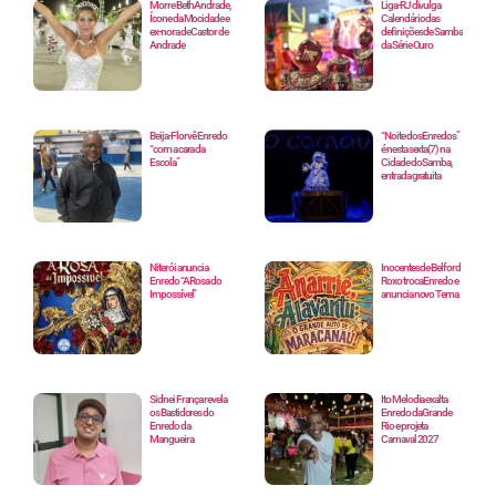
Morre Beth Andrade,
Liga-RJ divulga
Ícone da Mocidade e
Calendário das
ex-nora de Castor de
definições de Samba
Andrade
da Série Ouro
Beija-Flor vê Enredo
“Noite dos Enredos”
“com a cara da
é nesta sexta(7) na
Escola”
Cidade do Samba,
entrada gratuita
Niterói anuncia
Inocentes de Belford
Enredo “A Rosa do
Roxo troca Enredo e
Impossível”
anuncia novo Tema
Sidnei França revela
Ito Melodia exalta
os Bastidores do
Enredo da Grande
Enredo da
Rio e projeta
Mangueira
Carnaval 2027