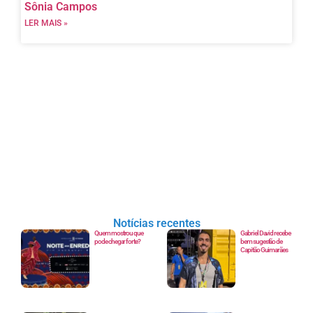
Sônia Campos
LER MAIS »
Notícias recentes
Quem mostrou que
Gabriel David recebe
pode chegar forte?
bem sugestão de
Capitão Guimarães