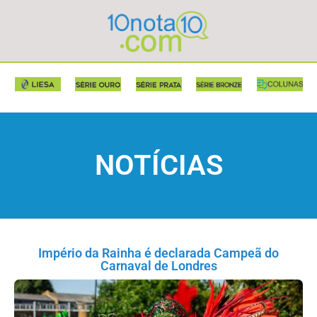
NOTÍCIAS
Império da Rainha é declarada Campeã do
Carnaval de Londres