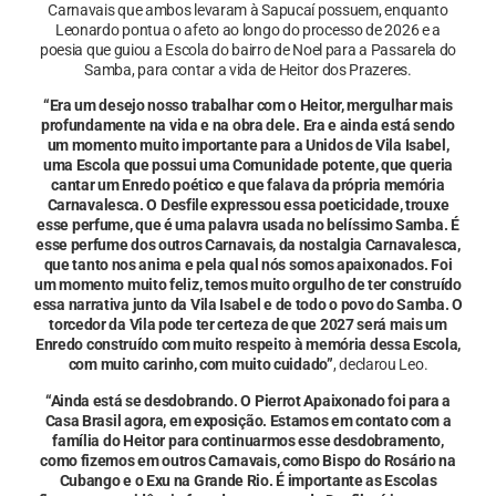
Carnavais que ambos levaram à Sapucaí possuem, enquanto
Leonardo pontua o afeto ao longo do processo de 2026 e a
poesia que guiou a Escola do bairro de Noel para a Passarela do
Samba, para contar a vida de Heitor dos Prazeres.
“Era um desejo nosso trabalhar com o Heitor, mergulhar mais
profundamente na vida e na obra dele. Era e ainda está sendo
um momento muito importante para a Unidos de Vila Isabel,
uma Escola que possui uma Comunidade potente, que queria
cantar um Enredo poético e que falava da própria memória
Carnavalesca. O Desfile expressou essa poeticidade, trouxe
esse perfume, que é uma palavra usada no belíssimo Samba. É
esse perfume dos outros Carnavais, da nostalgia Carnavalesca,
que tanto nos anima e pela qual nós somos apaixonados. Foi
um momento muito feliz, temos muito orgulho de ter construído
essa narrativa junto da Vila Isabel e de todo o povo do Samba. O
torcedor da Vila pode ter certeza de que 2027 será mais um
Enredo construído com muito respeito à memória dessa Escola,
com muito carinho, com muito cuidado”
, declarou Leo.
“Ainda está se desdobrando. O Pierrot Apaixonado foi para a
Casa Brasil agora, em exposição. Estamos em contato com a
família do Heitor para continuarmos esse desdobramento,
como fizemos em outros Carnavais, como Bispo do Rosário na
Cubango e o Exu na Grande Rio. É importante as Escolas