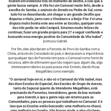
ficarem em evidência fora do momento do Desfile, é isso que a
gente busca sempre. A Vila fez um Carnaval muito feliz, desde a
escolha do Samba, o anúncio do Enredo na Pedra do Sal, como
tudo foi se desenhando, até chegar a um grande Desfile que
disputou o título, junto com o Viradouro e a Beija-Flor. Foi uma
disputa muito bonita este ano entre as Escolas, qualquer uma
das três podia ter sido Campeã. Estamos muito felizes de
continuar, fazer um grande projeto para 27 e seguir confiando e
buscando essa energia positiva da Comunidade da Vila Isabel”
,
pontuou Gabriel.
Por fim, eles abordaram a Parceria do Povo do Samba com a
China, através do Consulado do país, e destacaram a importância
que qualquer tipo de Parceria tem para o Carnaval como fonte de
recursos, além de afirmarem que não negam que, algum dia, algo
interessante relativo ao país possa virar Enredo, dando Rosa
Magalhães como exemplo.
“O carnaval hoje em si, e não só o Carnaval da Vila Isabel, mas
das doze Escolas do Especial, das Escolas do Grupo de Acesso,
tanto da Sapucaí quanto da Intendente Magalhães, está
precisando de Parcerias, investidores, gente de boa vontade
para investir, e que a gente veja um retorno para as
Comunidades, para as pessoas que trabalham no Carnaval. E é
isso que as Escolas estão buscando: uma melhoria no chassi,
uma melhoria na Quadra. Vão buscar ajuda, e elas são bem-