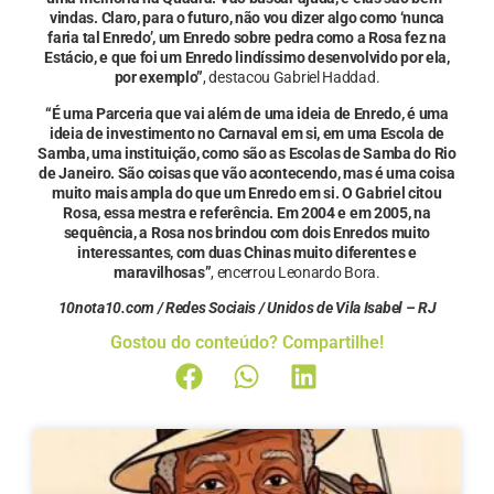
vindas. Claro, para o futuro, não vou dizer algo como ‘nunca
faria tal Enredo’, um Enredo sobre pedra como a Rosa fez na
Estácio, e que foi um Enredo lindíssimo desenvolvido por ela,
por exemplo”
, destacou Gabriel Haddad.
“É uma Parceria que vai além de uma ideia de Enredo, é uma
ideia de investimento no Carnaval em si, em uma Escola de
Samba, uma instituição, como são as Escolas de Samba do Rio
de Janeiro. São coisas que vão acontecendo, mas é uma coisa
muito mais ampla do que um Enredo em si. O Gabriel citou
Rosa, essa mestra e referência. Em 2004 e em 2005, na
sequência, a Rosa nos brindou com dois Enredos muito
interessantes, com duas Chinas muito diferentes e
maravilhosas”
, encerrou Leonardo Bora.
10nota10.com / Redes Sociais / Unidos de Vila Isabel – RJ
Gostou do conteúdo? Compartilhe!