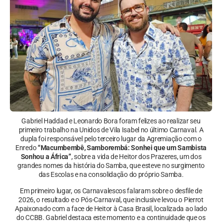
Gabriel Haddad e Leonardo Bora foram felizes ao realizar seu
primeiro trabalho na Unidos de Vila Isabel no último Carnaval. A
dupla foi responsável pelo terceiro lugar da Agremiação com o
Enredo
“Macumbembê, Samborembá: Sonhei que um Sambista
Sonhou a África”
, sobre a vida de Heitor dos Prazeres, um dos
grandes nomes da história do Samba, que esteve no surgimento
das Escolas e na consolidação do próprio Samba.
Em primeiro lugar, os Carnavalescos falaram sobre o desfile de
2026, o resultado e o Pós-Carnaval, que inclusive levou o Pierrot
Apaixonado com a face de Heitor à Casa Brasil, localizada ao lado
do CCBB. Gabriel destaca este momento e a continuidade que os