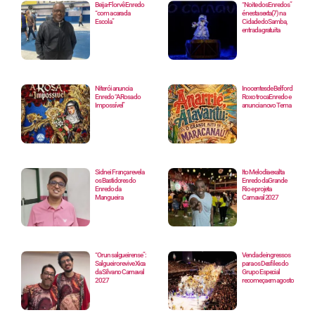
Beija-Flor vê Enredo
“Noite dos Enredos”
“com a cara da
é nesta sexta(7) na
Escola”
Cidade do Samba,
entrada gratuita
Niterói anuncia
Inocentes de Belford
Enredo “A Rosa do
Roxo troca Enredo e
Impossível”
anuncia novo Tema
Sidnei França revela
Ito Melodia exalta
os Bastidores do
Enredo da Grande
Enredo da
Rio e projeta
Mangueira
Carnaval 2027
“Orun salgueirense”:
Venda de ingressos
Salgueiro revive Xica
para os Desfiles do
da Silva no Carnaval
Grupo Especial
2027
recomeça em agosto