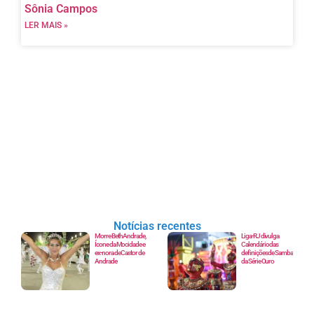
Sônia Campos
LER MAIS »
Notícias recentes
Morre Beth Andrade,
Liga-RJ divulga
Ícone da Mocidade e
Calendário das
ex-nora de Castor de
definições de Samba
Andrade
da Série Ouro