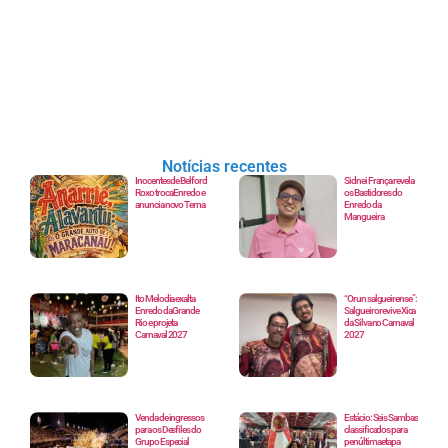
Notícias recentes
Inocentes de Belford
Sidnei França revela
Roxo troca Enredo e
os Bastidores do
anuncia novo Tema
Enredo da
Mangueira
Ito Melodia exalta
“Orun salgueirense”:
Enredo da Grande
Salgueiro revive Xica
Rio e projeta
da Silva no Carnaval
Carnaval 2027
2027
Venda de ingressos
Estácio: Seis Sambas
para os Desfiles do
classificados para
Grupo Especial
penúltima etapa