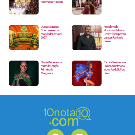
recomeça em agosto
Ouça os Sambas
Presidente da
Concorrentes na
Viradouro: Bellinha
Mocidade Carnaval
Delfim foi preparada
2027
para ser Rainha de
Bateria
Nicole Vieira é a nova
Camila Beatriz é nova
Musa da Estação
Rainha de Bateria da
Primeira de
Inocentes de Belford
Mangueira
Roxo