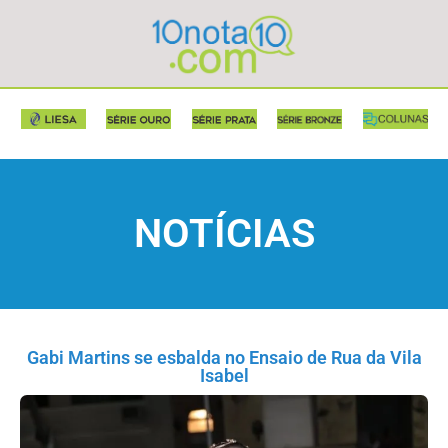
NOTÍCIAS
Gabi Martins se esbalda no Ensaio de Rua da Vila
Isabel