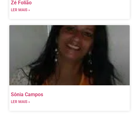
Zé Folião
LER MAIS »
Sônia Campos
LER MAIS »