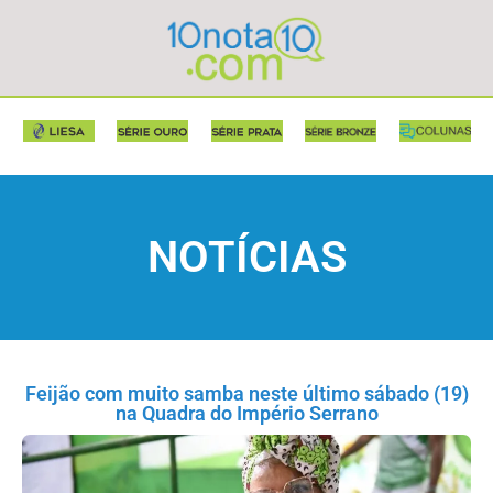
NOTÍCIAS
Feijão com muito samba neste último sábado (19)
na Quadra do Império Serrano