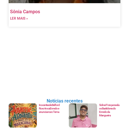
Sônia Campos
LER MAIS »
Notícias recentes
Inocentes de Belford
Sidnei França revela
Roxo troca Enredo e
os Bastidores do
anuncia novo Tema
Enredo da
Mangueira