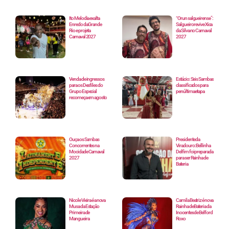
Ito Melodia exalta
“Orun salgueirense”:
Enredo da Grande
Salgueiro revive Xica
Rio e projeta
da Silva no Carnaval
Carnaval 2027
2027
Venda de ingressos
Estácio: Seis Sambas
para os Desfiles do
classificados para
Grupo Especial
penúltima etapa
recomeça em agosto
Ouça os Sambas
Presidente da
Concorrentes na
Viradouro: Bellinha
Mocidade Carnaval
Delfim foi preparada
2027
para ser Rainha de
Bateria
Nicole Vieira é a nova
Camila Beatriz é nova
Musa da Estação
Rainha de Bateria da
Primeira de
Inocentes de Belford
Mangueira
Roxo