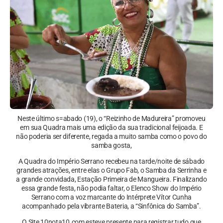
Neste último s=abado (19), o “Reizinho de Madureira” promoveu
em sua Quadra mais uma edição da sua tradicional feijoada. E
não poderia ser diferente, regada a muito samba como o povo do
samba gosta,
A Quadra do Império Serrano recebeu na tarde/noite de sábado
grandes atrações, entre elas o Grupo Fab, o Samba da Serrinha e
a grande convidada, Estação Primeira de Mangueira. Finalizando
essa grande festa, não podia faltar, o Elenco Show do Império
Serrano com a voz marcante do Intérprete Vítor Cunha
acompanhado pela vibrante Bateria, a “Sinfônica do Samba”.
O Site 10nota10.com esteve presente para registrar tudo que