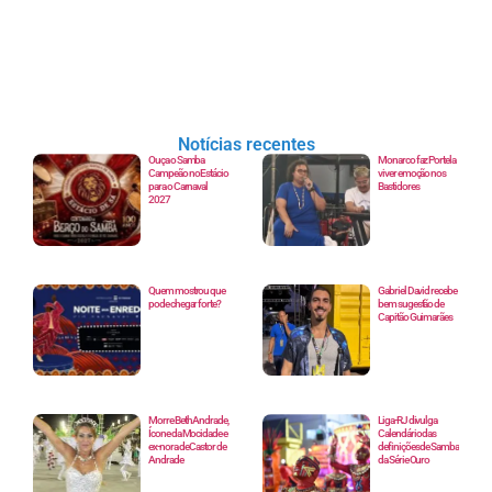
Notícias recentes
Ouça o Samba
Monarco faz Portela
Campeão no Estácio
viver emoção nos
para o Carnaval
Bastidores
2027
Quem mostrou que
Gabriel David recebe
pode chegar forte?
bem sugestão de
Capitão Guimarães
Morre Beth Andrade,
Liga-RJ divulga
Ícone da Mocidade e
Calendário das
ex-nora de Castor de
definições de Samba
Andrade
da Série Ouro