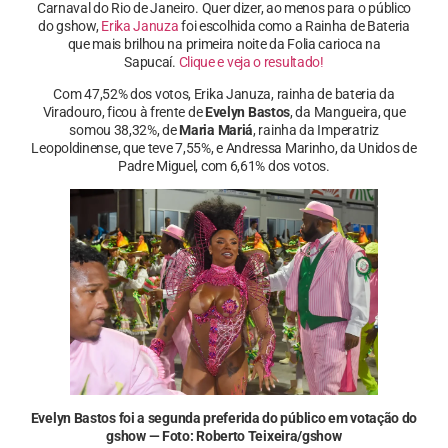
Carnaval do Rio de Janeiro. Quer dizer, ao menos para o público
do gshow,
Erika Januza
foi escolhida como a Rainha de Bateria
que mais brilhou na primeira noite da Folia carioca na
Sapucaí.
Clique e veja o resultado!
Com 47,52% dos votos, Erika Januza, rainha de bateria da
Viradouro, ficou à frente de
Evelyn Bastos
, da Mangueira, que
somou 38,32%, de
Maria Mariá
, rainha da Imperatriz
Leopoldinense, que teve 7,55%, e Andressa Marinho, da Unidos de
Padre Miguel, com 6,61% dos votos.
Evelyn Bastos foi a segunda preferida do público em votação do
gshow — Foto: Roberto Teixeira/gshow