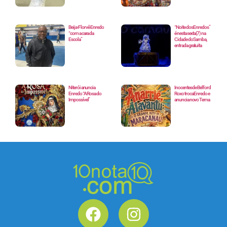
Beija-Flor vê Enredo
“Noite dos Enredos”
“com a cara da
é nesta sexta(7) na
Escola”
Cidade do Samba,
entrada gratuita
Niterói anuncia
Inocentes de Belford
Enredo “A Rosa do
Roxo troca Enredo e
Impossível”
anuncia novo Tema