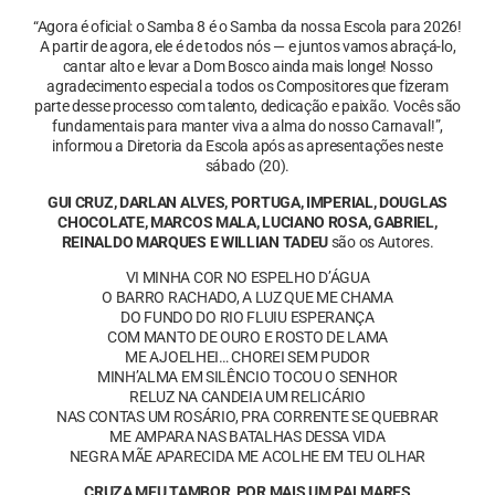
“Agora é oficial: o Samba 8 é o Samba da nossa Escola para 2026!
A partir de agora, ele é de todos nós — e juntos vamos abraçá-lo,
cantar alto e levar a Dom Bosco ainda mais longe! Nosso
agradecimento especial a todos os Compositores que fizeram
parte desse processo com talento, dedicação e paixão. Vocês são
fundamentais para manter viva a alma do nosso Carnaval!”,
informou a Diretoria da Escola após as apresentações neste
sábado (20).
GUI CRUZ, DARLAN ALVES, PORTUGA, IMPERIAL, DOUGLAS
CHOCOLATE, MARCOS MALA, LUCIANO ROSA, GABRIEL,
REINALDO MARQUES E WILLIAN TADEU
são os Autores.
VI MINHA COR NO ESPELHO D’ÁGUA
O BARRO RACHADO, A LUZ QUE ME CHAMA
DO FUNDO DO RIO FLUIU ESPERANÇA
COM MANTO DE OURO E ROSTO DE LAMA
ME AJOELHEI… CHOREI SEM PUDOR
MINH’ALMA EM SILÊNCIO TOCOU O SENHOR
RELUZ NA CANDEIA UM RELICÁRIO
NAS CONTAS UM ROSÁRIO, PRA CORRENTE SE QUEBRAR
ME AMPARA NAS BATALHAS DESSA VIDA
NEGRA MÃE APARECIDA ME ACOLHE EM TEU OLHAR
CRUZA MEU TAMBOR, POR MAIS UM PALMARES