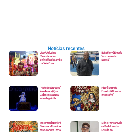
Notícias recentes
Liga-RJ divulga
Beija-Flor vê Enredo
Calendário das
“com a cara da
definições de Samba
Escola”
da Série Ouro
“Noite dos Enredos”
Niterói anuncia
é nesta sexta(7) na
Enredo “A Rosa do
Cidade do Samba,
Impossível”
entrada gratuita
Inocentes de Belford
Sidnei França revela
Roxo troca Enredo e
os Bastidores do
anuncia novo Tema
Enredo da