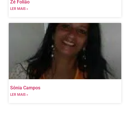
Zé Folião
LER MAIS »
Sônia Campos
LER MAIS »