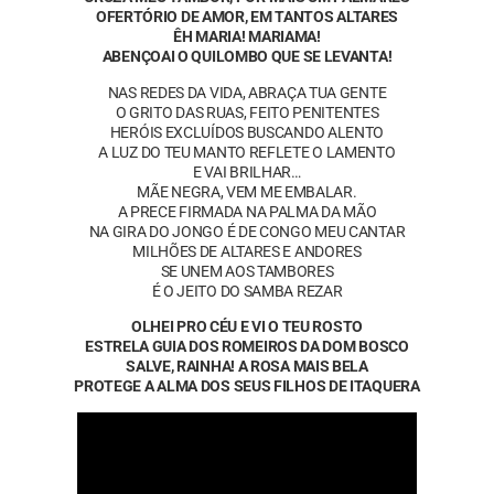
OFERTÓRIO DE AMOR, EM TANTOS ALTARES
ÊH MARIA! MARIAMA!
ABENÇOAI O QUILOMBO QUE SE LEVANTA!
NAS REDES DA VIDA, ABRAÇA TUA GENTE
O GRITO DAS RUAS, FEITO PENITENTES
HERÓIS EXCLUÍDOS BUSCANDO ALENTO
A LUZ DO TEU MANTO REFLETE O LAMENTO
E VAI BRILHAR…
MÃE NEGRA, VEM ME EMBALAR.
A PRECE FIRMADA NA PALMA DA MÃO
NA GIRA DO JONGO É DE CONGO MEU CANTAR
MILHÕES DE ALTARES E ANDORES
SE UNEM AOS TAMBORES
É O JEITO DO SAMBA REZAR
OLHEI PRO CÉU E VI O TEU ROSTO
ESTRELA GUIA DOS ROMEIROS DA DOM BOSCO
SALVE, RAINHA! A ROSA MAIS BELA
PROTEGE A ALMA DOS SEUS FILHOS DE ITAQUERA