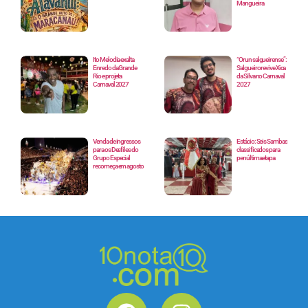
Mangueira
Ito Melodia exalta
“Orun salgueirense”:
Enredo da Grande
Salgueiro revive Xica
Rio e projeta
da Silva no Carnaval
Carnaval 2027
2027
Venda de ingressos
Estácio: Seis Sambas
para os Desfiles do
classificados para
Grupo Especial
penúltima etapa
recomeça em agosto