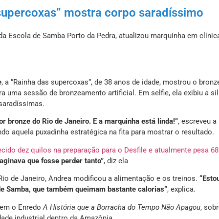
s supercoxas” mostra corpo saradíssimo
da Escola de Samba Porto da Pedra, atualizou marquinha em clínic
e
, a “Rainha das supercoxas”, de 38 anos de idade, mostrou o bron
a uma sessão de bronzeamento artificial. Em selfie, ela exibiu a sil
saradíssimas.
r bronze do Rio de Janeiro. E a marquinha está linda!”
, escreveu a
do aquela puxadinha estratégica na fita para mostrar o resultado.
ido dez quilos na preparação para o Desfile e atualmente pesa 68
aginava que fosse perder tanto”
, diz ela
 Rio de Janeiro, Andrea modificou a alimentação e os treinos.
“Esto
 de Samba, que também queimam bastante calorias”
, explica.
 tem o Enredo
A História que a Borracha do Tempo Não Apagou
, sobr
dade industrial dentro da Amazônia.