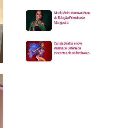
Nicole Vieira é a nova Musa
da Estação Primeira de
Mangueira
Camila Beatriz é nova
Rainha de Bateria da
Inocentes de Belford Roxo