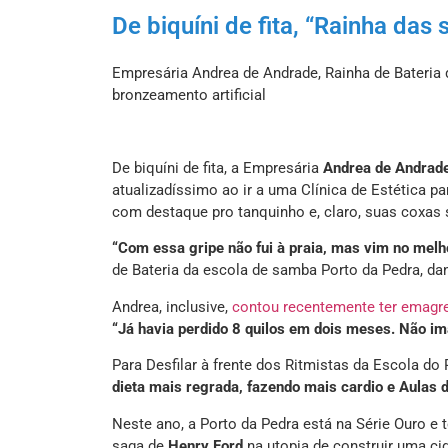
De biquíni de fita, “Rainha da
Empresária Andrea de Andrade, Rainha de Bateria 
bronzeamento artificial
De biquíni de fita, a Empresária
Andrea de Andrad
atualizadíssimo ao ir a uma Clínica de Estética par
com destaque pro tanquinho e, claro, suas coxas 
“Com essa gripe não fui à praia, mas vim no melho
de Bateria da escola de samba Porto da Pedra, dan
Andrea, inclusive,
contou recentemente ter emagrec
“Já havia perdido 8 quilos em dois meses. Não im
Para Desfilar à frente dos Ritmistas da Escola do
dieta mais regrada, fazendo mais cardio e Aulas
Neste ano, a Porto da Pedra está na Série Ouro e
saga de
Henry Ford
na utopia de construir uma ci