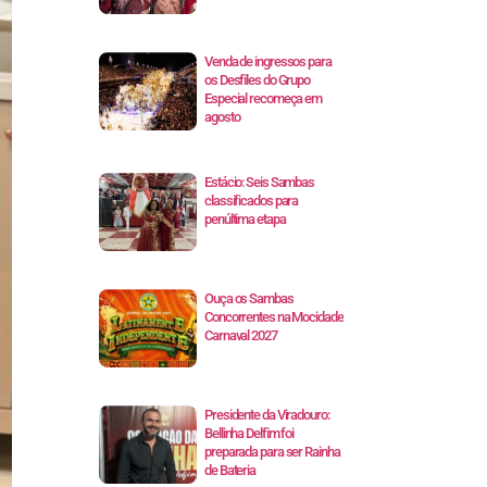
Venda de ingressos para
os Desfiles do Grupo
Especial recomeça em
agosto
Estácio: Seis Sambas
classificados para
penúltima etapa
Ouça os Sambas
Concorrentes na Mocidade
Carnaval 2027
Presidente da Viradouro:
Bellinha Delfim foi
preparada para ser Rainha
de Bateria