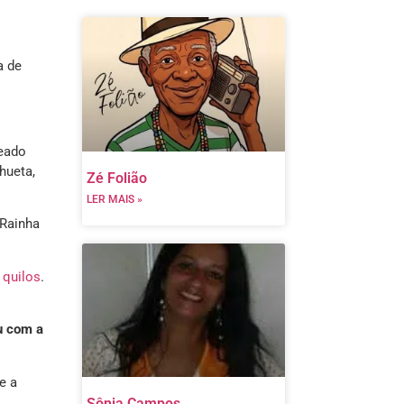
a de
zeado
hueta,
Zé Folião
LER MAIS »
 Rainha
 quilos
.
u com a
e a
Sônia Campos