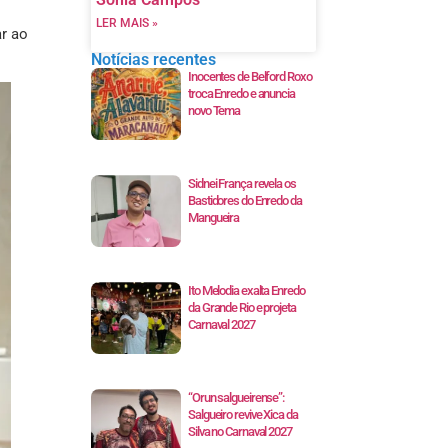
LER MAIS »
ar ao
Notícias recentes
Inocentes de Belford Roxo
troca Enredo e anuncia
novo Tema
Sidnei França revela os
Bastidores do Enredo da
Mangueira
Ito Melodia exalta Enredo
da Grande Rio e projeta
Carnaval 2027
“Orun salgueirense”:
Salgueiro revive Xica da
Silva no Carnaval 2027