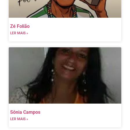
Zé Folião
LER MAIS »
Sônia Campos
LER MAIS »