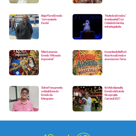
Beija-Flor vê Enredo
“Noite dos Enredos”
“com a cara da
é nesta sexta(7) na
Escola”
Cidade do Samba,
entrada gratuita
Niterói anuncia
Inocentes de Belford
Enredo “A Rosa do
Roxo troca Enredo e
Impossível”
anuncia novo Tema
Sidnei França revela
Ito Melodia exalta
os Bastidores do
Enredo da Grande
Enredo da
Rio e projeta
Mangueira
Carnaval 2027