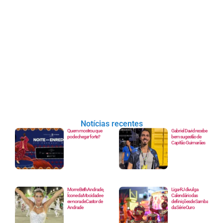
Notícias recentes
Quem mostrou que
Gabriel David recebe
pode chegar forte?
bem sugestão de
Capitão Guimarães
Morre Beth Andrade,
Liga-RJ divulga
Ícone da Mocidade e
Calendário das
ex-nora de Castor de
definições de Samba
Andrade
da Série Ouro