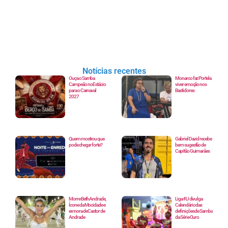
Notícias recentes
Ouça o Samba
Monarco faz Portela
Campeão no Estácio
viver emoção nos
para o Carnaval
Bastidores
2027
Quem mostrou que
Gabriel David recebe
pode chegar forte?
bem sugestão de
Capitão Guimarães
Morre Beth Andrade,
Liga-RJ divulga
Ícone da Mocidade e
Calendário das
ex-nora de Castor de
definições de Samba
Andrade
da Série Ouro