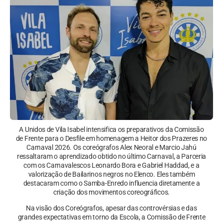
A Unidos de Vila Isabel intensifica os preparativos da Comissão
de Frente para o Desfile em homenagem a Heitor dos Prazeres no
Carnaval 2026. Os coreógrafos Alex Neoral e Marcio Jahú
ressaltaram o aprendizado obtido no último Carnaval, a Parceria
com os Carnavalescos Leonardo Bora e Gabriel Haddad, e a
valorização de Bailarinos negros no Elenco. Eles também
destacaram como o Samba-Enredo influencia diretamente a
criação dos movimentos coreográficos.
Na visão dos Coreógrafos, apesar das controvérsias e das
grandes expectativas em torno da Escola, a Comissão de Frente