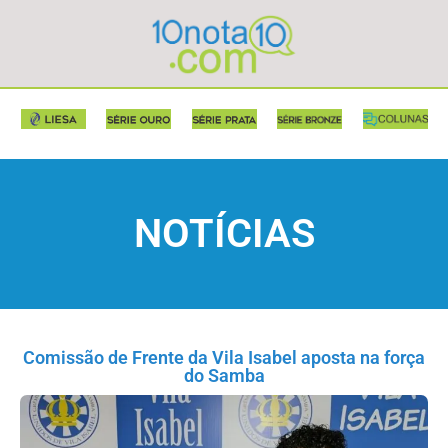
NOTÍCIAS
Comissão de Frente da Vila Isabel aposta na força
do Samba