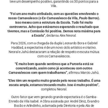
teve um desempenho positivo, garantindo os 30 pontos para a
Vila.
“Foi um ano muito atribulado, com as questões envolvendo o
nosso Carnavalesco (o Ex-Carnavalesco da Vila, Paulo Barros).
Isso mexeu com a estrutura da Escola. Tudo foi muito
controverso. Acho que estávamos esperando o resultado que
tivemos, mas a Comissão foi positiva. Demos nota máxima para
a Escola”
, declarou Alex Neoral.
Para 2026, com a chegada da dupla Leonardo Bora e Gabriel
Haddad, a expectativa é de um novo ciclo artístico e criativo.
Neoral e Jahú destacaram a relação de respeito e escuta mútua
com os Carnavalescos.
“É muito bom quando sentimos que a Parceria está se
concretizando, assim como já aconteceu com outros
Carnavalescos com quem trabalhamos”
, afirmou Marcio Jahú.
“Eles têm um respeito muito grande pelo nosso trabalho. É uma
escuta ampla, estamos trocando muito. Isso é muito positivo”
,
completou Neoral.
Outro fator que vem gerando grande expectativa é o Samba-
Enredo da Vila Isabel. A Obra assinada por André Diniz, Evandro
Bocão e Arlindinho, aclamada pela Diretoria e pela Ala de