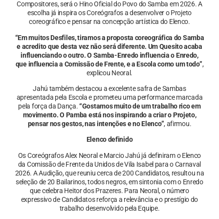
Compositores, será o Hino Oficial do Povo do Samba em 2026. A
escolha já inspira os Coreógrafos a desenvolver o Projeto
coreográfico e pensar na concepção artística do Elenco.
“Em muitos Desfiles, tiramos a proposta coreográfica do Samba
e acredito que desta vez não será diferente. Um Quesito acaba
influenciando o outro. O Samba-Enredo influencia o Enredo,
que influencia a Comissão de Frente, e a Escola como um todo”
,
explicou Neoral.
Jahú também destacou a excelente safra de Sambas
apresentada pela Escola e prometeu uma performance marcada
pela força da Dança.
“Gostamos muito de um trabalho rico em
movimento. O Pamba está nos inspirando a criar o Projeto,
pensar nos gestos, nas intenções e no Elenco”
, afirmou.
Elenco definido
Os Coreógrafos Alex Neoral e Marcio Jahú já definiram o Elenco
da Comissão de Frente da Unidos de Vila Isabel para o Carnaval
2026. A Audição, que reuniu cerca de 200 Candidatos, resultou na
seleção de 20 Bailarinos, todos negros, em sintonia com o Enredo
que celebra Heitor dos Prazeres. Para Neoral, o número
expressivo de Candidatos reforça a relevância e o prestígio do
trabalho desenvolvido pela Equipe.