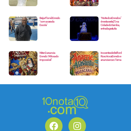
Beija-Flor vê Enredo
“Noite dos Enredos”
“com a cara da
é nesta sexta(7) na
Escola”
Cidade do Samba,
entrada gratuita
Niterói anuncia
Inocentes de Belford
Enredo “A Rosa do
Roxo troca Enredo e
Impossível”
anuncia novo Tema