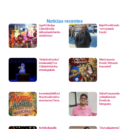
Notícias recentes
Liga-RJ divulga
Beija-Flor vê Enredo
Calendário das
“com a cara da
definições de Samba
Escola”
da Série Ouro
“Noite dos Enredos”
Niterói anuncia
é nesta sexta(7) na
Enredo “A Rosa do
Cidade do Samba,
Impossível”
entrada gratuita
Inocentes de Belford
Sidnei França revela
Roxo troca Enredo e
os Bastidores do
anuncia novo Tema
Enredo da
Mangueira
Ito Melodia exalta
“Orun salgueirense”: