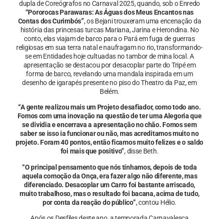
dupla de Coreógrafos no Carnaval 2025, quando, sob o Enredo
“Pororocas Parawaras: As Águas dos Meus Encantos nas
Contas dos Curimbós”
, os Bejani trouxeram uma encenação da
história das princesas turcas Mariana, Jarina e Herondina. No
conto, elas viajam de barco para o Pará em fuga de guerras
religiosas em sua terra natal e naufragam no rio, transformando-
se em Entidades hoje cultuadas no tambor de mina local. A
apresentação se destacou por desacoplar parte do Tripé em
forma de barco, revelando uma mandala inspirada em um
desenho de igarapés presente no piso do Theatro da Paz, em
Belém.
“A gente realizou mais um Projeto desafiador, como todo ano.
Fomos com uma inovação na questão de ter uma Alegoria que
se dividia e encerrava a apresentação no chão. Fomos sem
saber se isso ia funcionar ou não, mas acreditamos muito no
projeto. Foram 40 pontos, então ficamos muito felizes e o saldo
foi mais que positivo”
, disse Beth.
“O principal pensamento que nós tínhamos, depois de toda
aquela comoção da Onça, era fazer algo não diferente, mas
diferenciado. Desacoplar um Carro foi bastante arriscado,
muito trabalhoso, mas o resultado foi bacana, acima de tudo,
por conta da reação do público”
, contou Hélio.
Após os Desfiles deste ano, a temporada Carnavalesca