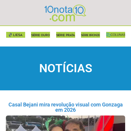
NOTÍCIAS
Casal Bejani mira revolução visual com Gonzaga
em 2026