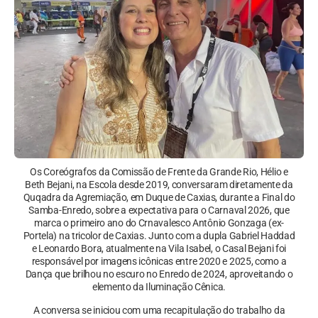
Os Coreógrafos da Comissão de Frente da Grande Rio, Hélio e
Beth Bejani, na Escola desde 2019, conversaram diretamente da
Quqadra da Agremiação, em Duque de Caxias, durante a Final do
Samba-Enredo, sobre a expectativa para o Carnaval 2026, que
marca o primeiro ano do Crnavalesco Antônio Gonzaga (ex-
Portela) na tricolor de Caxias. Junto com a dupla Gabriel Haddad
e Leonardo Bora, atualmente na Vila Isabel, o Casal Bejani foi
responsável por imagens icônicas entre 2020 e 2025, como a
Dança que brilhou no escuro no Enredo de 2024, aproveitando o
elemento da Iluminação Cênica.
A conversa se iniciou com uma recapitulação do trabalho da