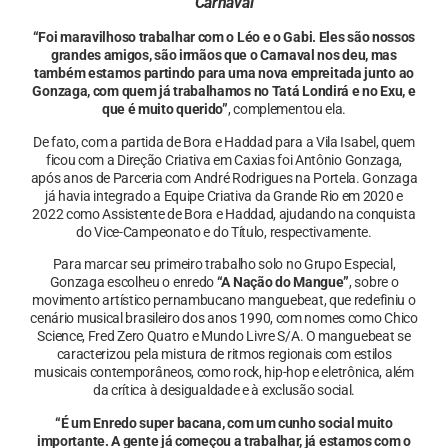
Carnaval
“Foi maravilhoso trabalhar com o Léo e o Gabi. Eles são nossos
grandes amigos, são irmãos que o Carnaval nos deu, mas
também estamos partindo para uma nova empreitada junto ao
Gonzaga, com quem já trabalhamos no Tatá Londirá e no Exu, e
que é muito querido”
, complementou ela.
De fato, com a partida de Bora e Haddad para a Vila Isabel, quem
ficou com a Direção Criativa em Caxias foi Antônio Gonzaga,
após anos de Parceria com André Rodrigues na Portela. Gonzaga
já havia integrado a Equipe Criativa da Grande Rio em 2020 e
2022 como Assistente de Bora e Haddad, ajudando na conquista
do Vice-Campeonato e do Título, respectivamente.
Para marcar seu primeiro trabalho solo no Grupo Especial,
Gonzaga escolheu o enredo
“A Nação do Mangue”
, sobre o
movimento artístico pernambucano manguebeat, que redefiniu o
cenário musical brasileiro dos anos 1990, com nomes como Chico
Science, Fred Zero Quatro e Mundo Livre S/A. O manguebeat se
caracterizou pela mistura de ritmos regionais com estilos
musicais contemporâneos, como rock, hip-hop e eletrônica, além
da crítica à desigualdade e à exclusão social.
“É um Enredo super bacana, com um cunho social muito
importante. A gente já começou a trabalhar, já estamos com o