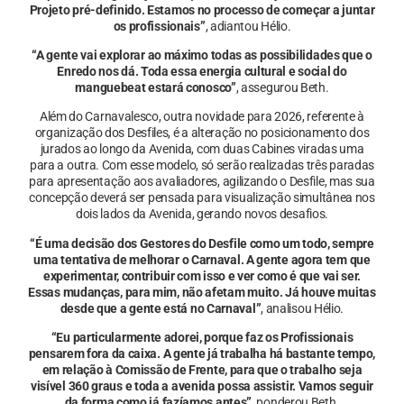
Projeto pré-definido. Estamos no processo de começar a juntar
os profissionais”
, adiantou Hélio.
“A gente vai explorar ao máximo todas as possibilidades que o
Enredo nos dá. Toda essa energia cultural e social do
manguebeat estará conosco”
, assegurou Beth.
Além do Carnavalesco, outra novidade para 2026, referente à
organização dos Desfiles, é a alteração no posicionamento dos
jurados ao longo da Avenida, com duas Cabines viradas uma
para a outra. Com esse modelo, só serão realizadas três paradas
para apresentação aos avaliadores, agilizando o Desfile, mas sua
concepção deverá ser pensada para visualização simultânea nos
dois lados da Avenida, gerando novos desafios.
“É uma decisão dos Gestores do Desfile como um todo, sempre
uma tentativa de melhorar o Carnaval. A gente agora tem que
experimentar, contribuir com isso e ver como é que vai ser.
Essas mudanças, para mim, não afetam muito. Já houve muitas
desde que a gente está no Carnaval”
, analisou Hélio.
“Eu particularmente adorei, porque faz os Profissionais
pensarem fora da caixa. A gente já trabalha há bastante tempo,
em relação à Comissão de Frente, para que o trabalho seja
visível 360 graus e toda a avenida possa assistir. Vamos seguir
da forma como já fazíamos antes”
, ponderou Beth.