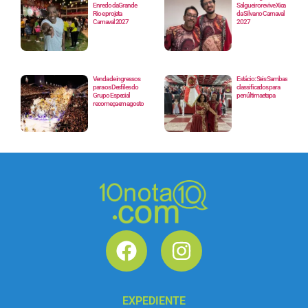
Enredo da Grande
Salgueiro revive Xica
Rio e projeta
da Silva no Carnaval
Carnaval 2027
2027
Venda de ingressos
Estácio: Seis Sambas
para os Desfiles do
classificados para
Grupo Especial
penúltima etapa
recomeça em agosto
EXPEDIENTE