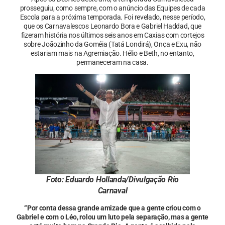
prosseguiu, como sempre, com o anúncio das Equipes de cada
Escola para a próxima temporada. Foi revelado, nesse período,
que os Carnavalescos Leonardo Bora e Gabriel Haddad, que
fizeram história nos últimos seis anos em Caxias com cortejos
sobre Joãozinho da Goméia (Tatá Londirá), Onça e Exu, não
estariam mais na Agremiação. Hélio e Beth, no entanto,
permaneceram na casa.
Foto: Eduardo Hollanda/Divulgação Rio
Carnaval
“Por conta dessa grande amizade que a gente criou com o
Gabriel e com o Léo, rolou um luto pela separação, mas a gente