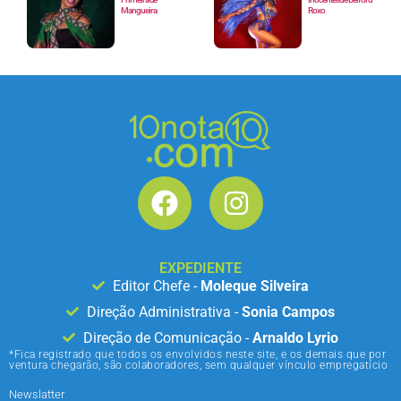
Mangueira
Roxo
EXPEDIENTE
Editor Chefe -
Moleque Silveira
Direção Administrativa -
Sonia Campos
Direção de Comunicação -
Arnaldo Lyrio
*Fica registrado que todos os envolvidos neste site, e os demais que por
ventura chegarão, são colaboradores, sem qualquer vínculo empregatício
Newslatter