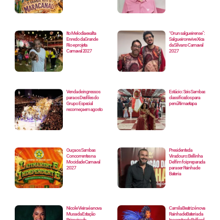
Ito Melodia exalta
“Orun salgueirense”:
Enredo da Grande
Salgueiro revive Xica
Rio e projeta
da Silva no Carnaval
Carnaval 2027
2027
Venda de ingressos
Estácio: Seis Sambas
para os Desfiles do
classificados para
Grupo Especial
penúltima etapa
recomeça em agosto
Ouça os Sambas
Presidente da
Concorrentes na
Viradouro: Bellinha
Mocidade Carnaval
Delfim foi preparada
2027
para ser Rainha de
Bateria
Nicole Vieira é a nova
Camila Beatriz é nova
Musa da Estação
Rainha de Bateria da
Primeira de
Inocentes de Belford