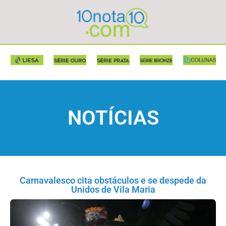
NOTÍCIAS
Carnavalesco cita obstáculos e se despede da
Unidos de Vila Maria