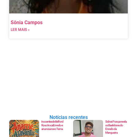
Sônia Campos
LER MAIS »
Notícias recentes
Inocentes de Belford
Sidnei França revela
Roxo troca Enredo e
os Bastidores do
anuncia novo Tema
Enredo da
Mangueira