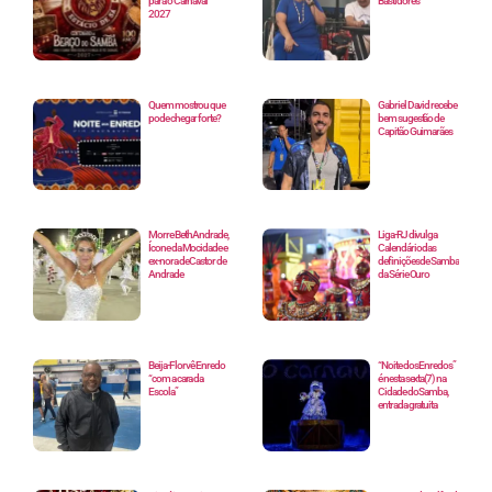
para o Carnaval
Bastidores
2027
Quem mostrou que
Gabriel David recebe
pode chegar forte?
bem sugestão de
Capitão Guimarães
Morre Beth Andrade,
Liga-RJ divulga
Ícone da Mocidade e
Calendário das
ex-nora de Castor de
definições de Samba
Andrade
da Série Ouro
Beija-Flor vê Enredo
“Noite dos Enredos”
“com a cara da
é nesta sexta(7) na
Escola”
Cidade do Samba,
entrada gratuita