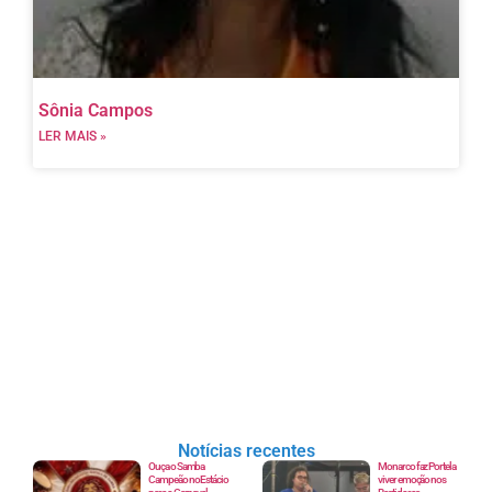
Sônia Campos
LER MAIS »
Notícias recentes
Ouça o Samba
Monarco faz Portela
Campeão no Estácio
viver emoção nos