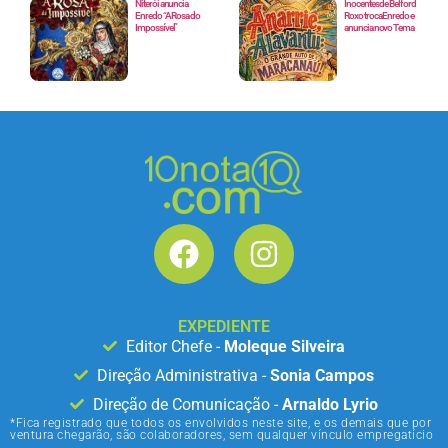
Niterói anuncia
Inocentes de Belford
Enredo “A Rosa do
Roxo troca Enredo e
Impossível”
anuncia novo Tema
EXPEDIENTE
Editor Chefe -
Moleque Silveira
Direção Administrativa -
Sonia Campos
Direção de Comunicação -
Arnaldo Lyrio
*Fica registrado que todos os envolvidos neste site, e os demais que por
ventura chegarão, são colaboradores, sem qualquer vínculo empregatício