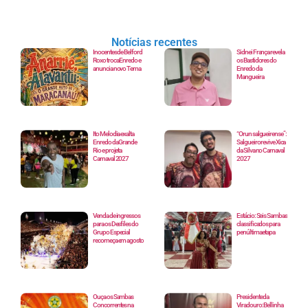
Notícias recentes
Inocentes de Belford
Sidnei França revela
Roxo troca Enredo e
os Bastidores do
anuncia novo Tema
Enredo da
Mangueira
Ito Melodia exalta
“Orun salgueirense”:
Enredo da Grande
Salgueiro revive Xica
Rio e projeta
da Silva no Carnaval
Carnaval 2027
2027
Venda de ingressos
Estácio: Seis Sambas
para os Desfiles do
classificados para
Grupo Especial
penúltima etapa
recomeça em agosto
Ouça os Sambas
Presidente da
Concorrentes na
Viradouro: Bellinha