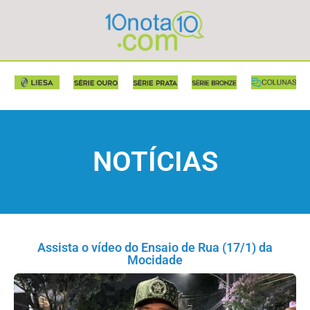
NOTÍCIAS
Assista o vídeo do Ensaio de Rua (17/1) da
Mocidade