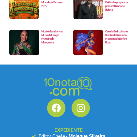
Mocidade Carnaval
Delfim foi preparada
2027
para ser Rainha de
Bateria
Nicole Vieira é a nova
Camila Beatriz é nova
Musa da Estação
Rainha de Bateria da
Primeira de
Inocentes de Belford
Mangueira
Roxo
EXPEDIENTE
Editor Chefe -
Moleque Silveira